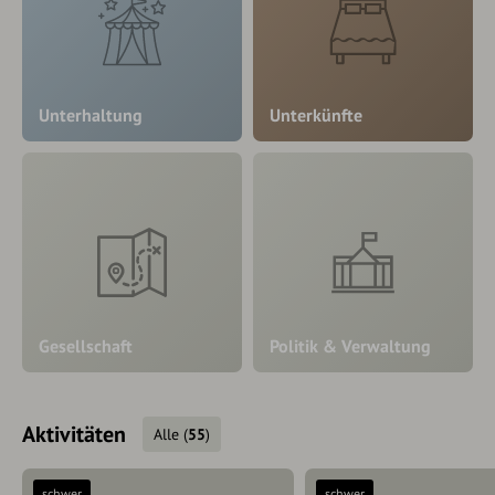
Unterhaltung
Unterkünfte
Gesellschaft
Politik & Verwaltung
Aktivitäten
Alle
(
55
)
schwer
schwer