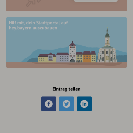
Hilf mit, dein Stadtportal auf
hey.bayern auszubauen
Eintrag teilen