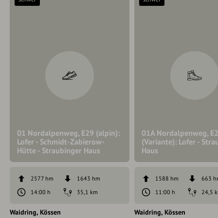
01 Nordalpenweg, E29 (alpin):
01A Nordalpenweg, E
Lofer - Schmidt-Zabierow-
(Variante): Lofer - Str
Hütte - Straubinger Haus
Haus
2577 hm
1643 hm
1588 hm
663 
14:00 h
35,1 km
11:00 h
24,5 
Waidring
Kössen
Waidring
Kössen