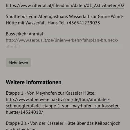
https://www.zillertal.at/fileadmin/daten/01_Aktivitaeten/02_
Shuttlebus vom Alpengasthaus Wasserfall zur Grüne Wand-
Hütte mit Wasserfall-Hans Tel. +436641239023
Busverkehr Ahrntal:
http://www.serbus.it/de/linienverkehr/fahrplan-bruneck-
ahrntal
Busverkehr Zillergrund:
Mehr lesen
http://web.deskline.net/mayrhofenfahrplaene/de/show_infras
cc47-4b89-92b5-3d6120dc33f2/linienbus_mayrhofen_-
zillergrund_3105_-_04102015
Weitere Informationen
Taxibetriebe im nördlichen Ahrntal:
Etappe 1 - Von Mayrhofen zur Kasseler Hütte:
Taxi Duregger, Glocklechnhof 36 a, Steinhaus/Ahrntal, Tel.
http://www.alpenvereinaktiv.com/de/tour/ahrntaler-
0039 348 8959161
schmugglerpfade-etappe-1-von-mayrhofen-zur-kasseler-
huette/14524010/
Taxi Hermann, Neuhausergasse 47 a, Prettau, Tel. 0039 347
3062172, 0039 0474 654336
Etappe 2.a - Von der Kasseler Hütte über das Keilbachjoch
nach Steinhaus: