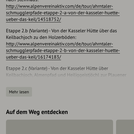
Taxi Hubi, In der Riepe 19, St. Johann/Ahrntal, Tel. 0039 348
http://www.alpenvereinaktiv.com/de/tour/ahrntaler-
4920125
schmugglerpfade-etappe-2-a-von-der-kasseler-huette-
ueber-das-keil/14518752/
Taxi Lechner, 24 St. Jakob/Ahrntal, Tel. 39 348 4927875
Etappe 2.b (Variante) - Von der Kasseler Hütte über das
Taxi Niederkofler, Obwegis 37, St. Johann/Ahrntal, Tel. 0039
Keilbachjoch zu den Holzerböden:
348 7630006
http://www.alpenvereinaktiv.com/de/tour/ahrntaler-
schmugglerpfade-etappe-2-b-von-der-kasseler-huette-
Taxi Steinhauser, Am Bühel 36, St. Jakob/Ahrntal, Tel. 0039
ueber-das-keil/16174183/
0474 650175
Etappe 2.c (Variante) - Von der Kasseler Hütte über
Anfahrt
Keilbachjoch, Almenpfad und Heiliggeistjöchl zur Plauener
Hütte:
http://www.alpenvereinaktiv.com/de/tour/ahrntaler-
Zum Ausgangspunkt Mayrhofen:
schmugglerpfade-etappe-2-c-von-der-kasseler-huette-
Mehr lesen
Autobahn A 12 Abfahrt Wiesing/Zillertal, Bundesstraße 169
ueber-keilbach/16733385/
bis Mayrhofen. Weiterfahrt bis zum Gasthaus Wasserfall
Etappe 3.a - Von Steinhaus nach Kasern:
möglich.
Auf dem Weg entdecken
http://www.alpenvereinaktiv.com/de/tour/ahrntaler-
Taxibus vom Europahaus zur Grüne Wand Hütte: Tel
schmugglerpfade-etappe-3-a-von-steinhaus-nach-
.+43528563423 und +436642006596
kasern/14524038/