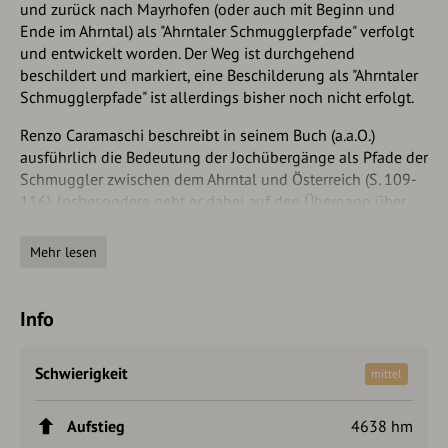
und zurück nach Mayrhofen (oder auch mit Beginn und
Ende im Ahrntal) als "Ahrntaler Schmugglerpfade" verfolgt
und entwickelt worden. Der Weg ist durchgehend
beschildert und markiert, eine Beschilderung als "Ahrntaler
Schmugglerpfade" ist allerdings bisher noch nicht erfolgt.
Renzo Caramaschi beschreibt in seinem Buch (a.a.O.)
ausführlich die Bedeutung der Jochübergänge als Pfade der
Schmuggler zwischen dem Ahrntal und Österreich (S. 109-
116). Insbesondere geht er dabei auf den Übergang über
das Keilbachjoch ein. Dies hat die Sektion Kassel des DAV
dazu bewogen, die vorliegende Tour "Ahrntaler
Mehr lesen
Schmugglerpfade" zu nennen.
Die Beschreibung des Weges erfolgt im
Info
Gegenuhrzeigersinn. Der Weg umfasst eine Strecke von gut
80 Kilometern und ist in fünf Etappen aufgeteilt. Alle
Etappen lassen sich durch Zuhilfename von Bus oder Taxi
Schwierigkeit
mittel
verkürzen , damit können lästige Asphaltstrecken verkürzt
oder vermieden werden. Für die Etappe im Ahrntal gibt es
Aufstieg
4638 hm
mehrere Alternativen. Sie kann auch komplett mit dem Bus