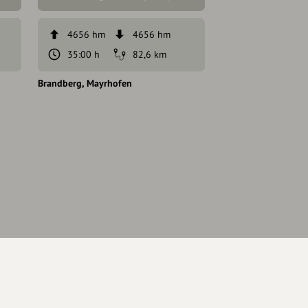
4656 hm
4656 hm
1740 hm
35:00 h
82,6 km
7:30 h
Brandberg
Mayrhofen
Mayrhofen