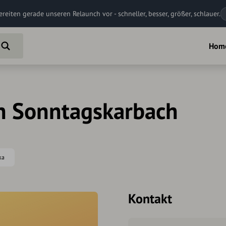
ereiten gerade unseren Relaunch vor - schneller, besser, größer, schlauer.
Hom
n Sonntagskarbach
ka
Kontakt