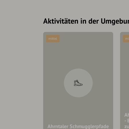
Aktivitäten in der Umgebu
mittel
mi
A
-
Ahrntaler Schmugglerpfade
zu