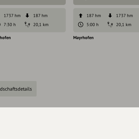
1737 hm
187 hm
187 hm
1737 hm
7:30 h
20,1 km
5:00 h
20,1 km
hofen
Mayrhofen
dschaftsdetails