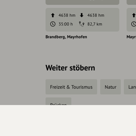
4638 hm
4638 hm
35:00 h
82,7 km
Brandberg
Mayrhofen
Mayr
Weiter stöbern
Freizeit & Tourismus
Natur
Lan
Brücken