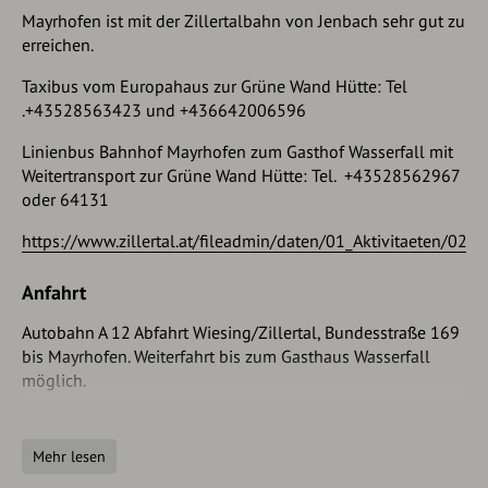
Mayrhofen ist mit der Zillertalbahn von Jenbach sehr gut zu
erreichen.
Taxibus vom Europahaus zur Grüne Wand Hütte: Tel
.+43528563423 und +436642006596
Linienbus Bahnhof Mayrhofen zum Gasthof Wasserfall mit
Weitertransport zur Grüne Wand Hütte: Tel. +43528562967
oder 64131
https://www.zillertal.at/fileadmin/daten/01_Aktivitaeten/02_
Anfahrt
Autobahn A 12 Abfahrt Wiesing/Zillertal, Bundesstraße 169
bis Mayrhofen. Weiterfahrt bis zum Gasthaus Wasserfall
möglich.
Taxibus vom Europahaus zur Grüne Wand Hütte: Tel
.+43528563423 und +436642006596
Mehr lesen
Linienbus Bahnhof Mayrhofen zum Gasthof Wasserfall mit