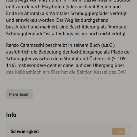
und zurück nach Mayrhofen (oder auch mit Beginn und
Ende im Ahrntal) als "Ahrntaler Schmugglerpfade" verfolgt
und entwickelt worden. Der Weg ist durchgehend
beschildert und markiert, eine Beschilderung als "Ahrntaler
Schmugglerpfade" ist allerdings bisher noch nicht erfolgt.
Renzo Caramaschi beschreibt in seinem Buch (a.a.O.)
ausführlich die Bedeutung der Jochübergänge als Pfade der
Schmuggler zwischen dem Ahrntal und Österreich (S. 109-
116). Insbesondere geht er dabei auf den Übergang über
das Keilbachjoch ein. Dies hat die Sektion Kassel des DAV
dazu bewogen, die vorliegende Tour "Ahrntaler
Schmugglerpfade" zu nennen.
Mehr lesen
Die Beschreibung des Weges erfolgt im Uhrzeigersinn. Der
Weg umfasst eine Strecke von gut 80 Kilometern und ist in
fünf Etappen aufgeteilt. Alle Etappen lassen sich durch
Info
Zuhilfename von Bus oder Taxi verkürzen , damit können
lästige Asphaltstrecken verkürzt oder vermieden werden.
Für die Etappe im Ahrntal gibt es mehrere Alternativen. Sie
Schwierigkeit
mittel