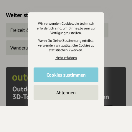
transformation / d'agrandissement.
Weiter stöbern
Si prega di notare che: Il locale invernale del Kasseler
Hütte sarà chiuso anche nella stagione invernale
Wir verwenden Cookies, die technisch
2023/2024 a causa di lavori di
erforderlich sind, um Dir hey.bayern zur
Freizeit & Tourismus
Natur
Wandern
Verfügung zu stellen.
ristrutturazione/ampliamento.
Wenn Du Deine Zustimmung erteilst,
verwenden wir zusätzliche Cookies zu
Obwohl es sich nur um einen Hüttenabstieg handelt,
Wanderungen
statistischen Zwecken.
müssen - besonders wegen der schmalen Brücken -
Mehr erfahren
Trittsicherheit und Schwindelfreiheit vorhanden sein.
Cookies zustimmen
Ablehnen