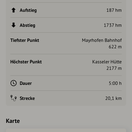
kann auch komplett mit dem Bus zurückgelegt
werden. Dabei würde man allerdings auf einen Wandertag
Aufstieg
187 hm
in wunderschöner Umgebung verzichten.
Wegverlauf der gesamten Tour:
Mayrhofen - Speicher
Abstieg
1737 hm
Zillergrund - Plauener Hütte - Heiliggeistjöchl - Starklalm -
Waldner Alm oder Kasern - Holzer Böden oder Steinhaus -
Tiefster Punkt
Mayrhofen Bahnhof
Keilbachjoch - Kasseler Hütte - Stillupptal - Mayrhofen.
622 m
Autorentipp
Höchster Punkt
Kasseler Hütte
2177 m
Von der Gesamtstrecke des Weges von der Kasseler Hütte
nach Mayrhofen von 20 km sind 15, 8 km asphaltiert.
Deswegen empfehle ich, den Taxibus der Firma Thaler ab
Dauer
5:00 h
der Grüne Wand Hütte zum Europahaus oder den Linienbus
der Firma Kröll von der Grüne Wand Hütte zum Gasthof
Strecke
20,1 km
Wasserfall mit Weitertransport zum Bahnhof Mayrhofen zu
nehmen.
Karte