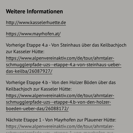
Weitertransport zur Grüne Wand Hütte: Tel. +43528562967
Weitere Informationen
oder 64131
http://www.kasselerhuette.de
https://www.zillertal.at/fileadmin/daten/01_Aktivitaeten/02_
https://www.mayrhofen.at/
Parken
Vorherige Etappe 4.a - Von Steinhaus über das Keilbachjoch
In Mayrhofen verschiedene Parkplätze. Kostenloser
zur Kasseler Hütte:
Parkplatz (Mautgebühr für Straße!) am Gasthof Wasserfall.
https://www.alpenvereinaktiv.com/de/tour/ahrntaler-
schmugglerpfade-uzs--etappe-4.a-von-steinhaus-ueber-
das-keilba/26087927/
Vorherige Etappe 4.b - Von den Holzer Böden über das
Keilbachjoch zur Kasseler Hütte:
https://www.alpenvereinaktiv.com/de/tour/ahrntaler-
schmugglerpfade-uzs--etappe-4.b-von-den-holzer-
boeden-ueber-das/26088172/
Nächste Etappe 1 - Von Mayrhofen zur Plauener Hütte:
https://www.alpenvereinaktiv.com/de/tour/ahrntaler-
schmugglerpfade-uzs--etappe-1-von-mayrhofen-zur-