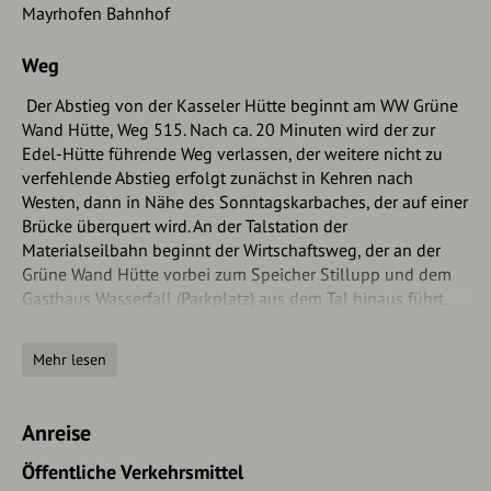
Mayrhofen Bahnhof
Weg
Der Abstieg von der Kasseler Hütte beginnt am WW Grüne
Wand Hütte, Weg 515. Nach ca. 20 Minuten wird der zur
Edel-Hütte führende Weg verlassen, der weitere nicht zu
verfehlende Abstieg erfolgt zunächst in Kehren nach
Westen, dann in Nähe des Sonntagskarbaches, der auf einer
Brücke überquert wird. An der Talstation der
Materialseilbahn beginnt der Wirtschaftsweg, der an der
Grüne Wand Hütte vorbei zum Speicher Stillupp und dem
Gasthaus Wasserfall (Parkplatz) aus dem Tal hinaus führt.
Kurz vor Mayrhofen folgt man dem WW Stilluppklamm und
steigt nach links steil ab. Durch den Ortsteil Hochstegen
Mehr lesen
gelangt man an den Bahnhof Mayrhofen. Bustransfer ist ab
der Grüne Wand Hütte oder dem Gasthaus Wasserfall
möglich.
Anreise
Öffentliche Verkehrsmittel