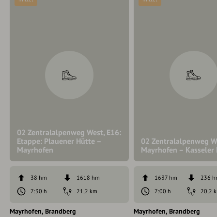
02 Zentralalpenweg West, E16:
Etappe: Plauener Hütte –
02 Zentralalpenweg We
Mayrhofen
Mayrhofen – Kasseler
38 hm
1618 hm
1637 hm
236 
7:30 h
21,2 km
7:00 h
20,2 
Mayrhofen
Brandberg
Mayrhofen
Brandberg