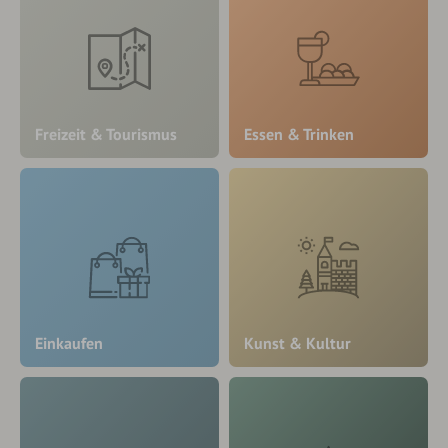
Freizeit & Tourismus
Essen & Trinken
Einkaufen
Kunst & Kultur