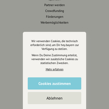
Partner werden
Crowdfunding
Förderungen
Werbemöglichkeiten
Rechtliches
Wir verwenden Cookies, die technisch
Impressum
erforderlich sind, um Dir hey.bayern zur
Verfügung zu stellen.
Datenschutz
Wenn Du Deine Zustimmung erteilst,
AGB
verwenden wir zusätzliche Cookies zu
Cookies zurücksetzen
statistischen Zwecken.
Mehr erfahren
Presse
Mediakit
Cookies zustimmen
Presseanfragen
Presseberichte
Ablehnen
Wir unterstützen Euch