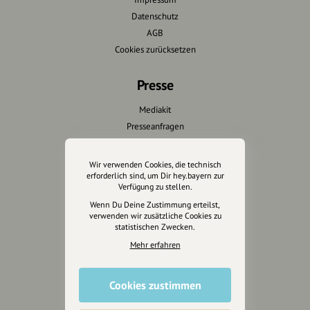
Datenschutz
AGB
Cookies zurücksetzen
Presse
Mediakit
Presseanfragen
Presseberichte
Wir verwenden Cookies, die technisch
Wir unterstützen Euch
erforderlich sind, um Dir hey.bayern zur
Verfügung zu stellen.
Fotografie & mehr
Wenn Du Deine Zustimmung erteilst,
verwenden wir zusätzliche Cookies zu
Marketing
statistischen Zwecken.
Design & Branding
Mehr erfahren
Anakin Design
Cookies zustimmen