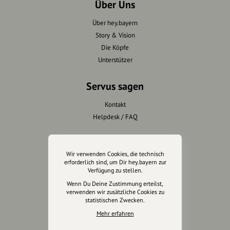
Über Uns
Über hey.bayern
Story & Vision
Die Köpfe
Unterstützer
Servus sagen
Kontakt
Helpdesk / FAQ
Unterstütze uns
Wir verwenden Cookies, die technisch
Spenden
erforderlich sind, um Dir hey.bayern zur
Verfügung zu stellen.
Partner werden
Wenn Du Deine Zustimmung erteilst,
Crowdfunding
verwenden wir zusätzliche Cookies zu
Förderungen
statistischen Zwecken.
Werbemöglichkeiten
Mehr erfahren