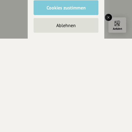
Rechtliches
Cookies zustimmen
Impressum
Datenschutz
Ablehnen
AGB
Anfahrt
Cookies zurücksetzen
Presse
Mediakit
Presseanfragen
Presseberichte
Wir unterstützen Euch
Fotografie & mehr
Marketing
Design & Branding
Anakin Design