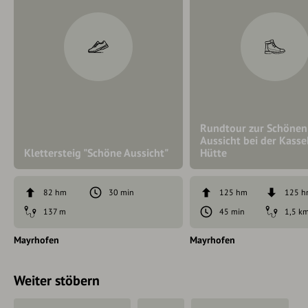
Rundtour zur Schönen
Aussicht bei der Kasse
Klettersteig "Schöne Aussicht"
Hütte
82 hm
30 min
125 hm
125 
137 m
45 min
1,5 k
Mayrhofen
Mayrhofen
Weiter stöbern