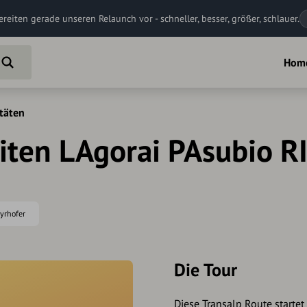
ereiten gerade unseren Relaunch vor - schneller, besser, größer, schlauer.
Hom
itäten
iten LAgorai PAsubio R
ayrhofer
Die Tour
Diese Transalp Route startet 