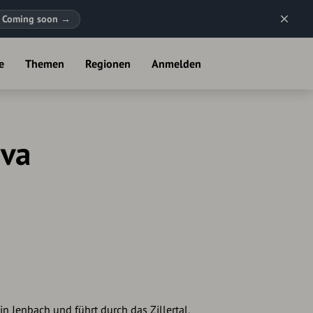
Coming soon
→
e
Themen
Regionen
Anmelden
Iva
in Jenbach und führt durch das Zillertal,