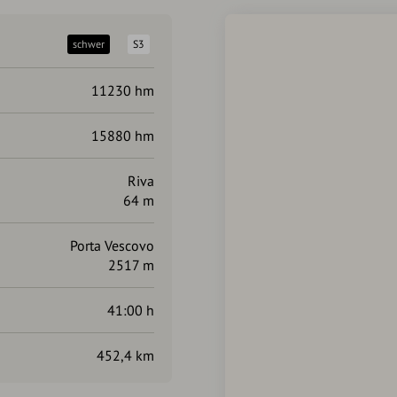
schwer
S3
11230 hm
15880 hm
Riva
64 m
Porta Vescovo
2517 m
41:00 h
452,4 km