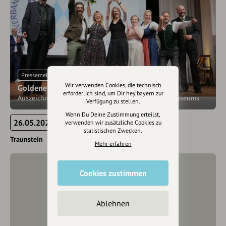
Pressemeldung
Wir verwenden Cookies, die technisch
Goldene Bieridee für Hofbräuhaus Traunstein
erforderlich sind, um Dir hey.bayern zur
Auszeichnung für die Neugestaltung des Brauereimuseums
Verfügung zu stellen.
Wenn Du Deine Zustimmung erteilst,
26.05.2023
verwenden wir zusätzliche Cookies zu
statistischen Zwecken.
Traunstein
Mehr erfahren
Cookies zustimmen
Ablehnen