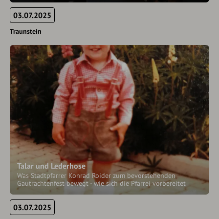
03.07.2025
Traunstein
Talar und Lederhose
Was Stadtpfarrer Konrad Roider zum bevorstehenden
Gautrachtenfest bewegt - wie sich die Pfarrei vorbereitet
03.07.2025