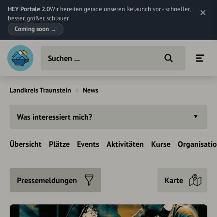
HEY Portale 2.0
Wir bereiten gerade unseren Relaunch vor - schneller,
besser, größer, schlauer.
Coming soon
→
Landkreis Traunstein
News
Was interessiert mich?
Übersicht
Plätze
Events
Aktivitäten
Kurse
Organisati
Pressemeldungen
Karte