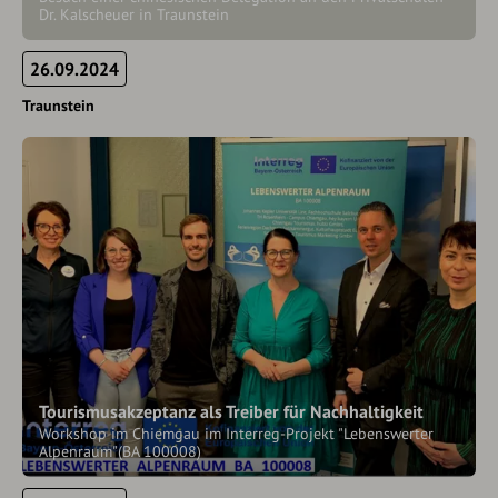
Dr. Kalscheuer in Traunstein
26.09.2024
Traunstein
Tourismusakzeptanz als Treiber für Nachhaltigkeit
Workshop im Chiemgau im Interreg-Projekt "Lebenswerter
Alpenraum"(BA 100008)