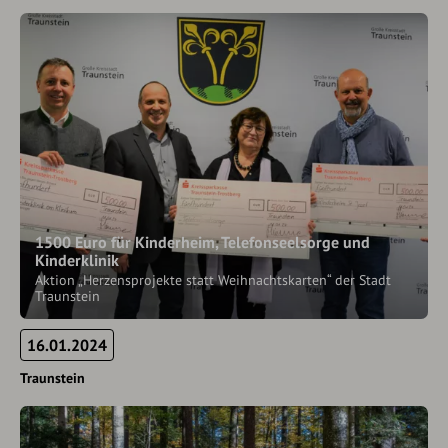
1500 Euro für Kinderheim, Telefonseelsorge und
Kinderklinik
Aktion „Herzensprojekte statt Weihnachtskarten“ der Stadt
Traunstein
16.01.2024
Traunstein