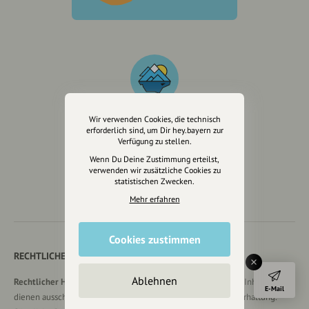
Wir verwenden Cookies, die technisch
erforderlich sind, um Dir hey.bayern zur
Wir sind auch auf
Verfügung zu stellen.
Wenn Du Deine Zustimmung erteilst,
verwenden wir zusätzliche Cookies zu
statistischen Zwecken.
Mehr erfahren
Cookies zustimmen
RECHTLICHER HINWEIS UND TRANSPARENZHINWEIS
Ablehnen
Rechtlicher Hinweis:
Die auf dieser Website veröffentlichten Inhalte
E-Mail
dienen ausschließlich der allgemeinen Information und Unterhaltung.