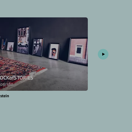
OCKofSTORIES
Damir Doma
tografin
Modedesigner
stein
Traunreut
Mailand