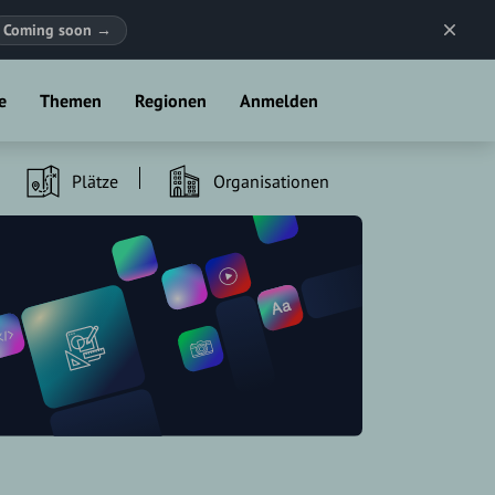
Coming soon
→
e
Themen
Regionen
Anmelden
Plätze
Organisationen