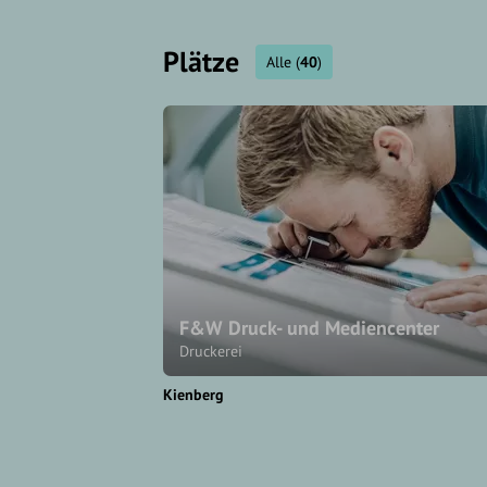
Plätze
Alle
(
40
)
F&W Druck- und Mediencenter
Druckerei
Kienberg