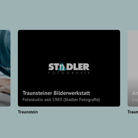
Traunsteiner Bilderwerkstatt
An
Fotostudio seit 1983 (Stadler Fotografie)
Co
Traunstein
Traun