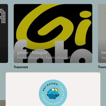
gifoto - Fotograf
he
Hochzeitsfotograf / Familienfotograf
Age
Traunreut
Traun