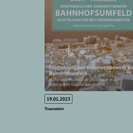
Städtebaulicher Ideenwettbewerb z
Bahnhofsumfeld
Pläne und Modelle ab 20. Januar in der
Städtischen Galerie ausgestellt
19.01.2023
Traunstein