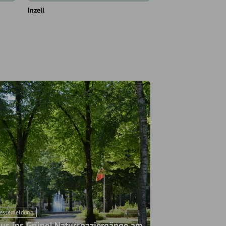
Inzell
Inzell
essemeldung
us ins Grüne! Naturspaziergänge am