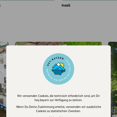
l
Inzell
Wir verwenden Cookies, die technisch erforderlich sind, um Dir
hey.bayern zur Verfügung zu stellen.
Pressemeldung
Von wilden Pflanzen und essbaren
Wenn Du Deine Zustimmung erteilst, verwenden wir zusätzliche
Pr
Cookies zu statistischen Zwecken.
Kräutern
Ra