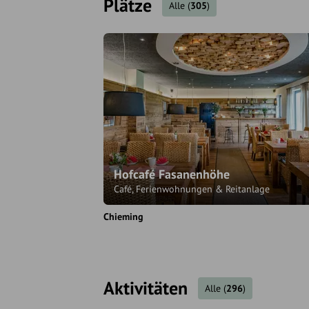
Plätze
Alle
(
305
)
Hofcafé Fasanenhöhe
Café, Ferienwohnungen & Reitanlage
Chieming
Aktivitäten
Alle
(
296
)