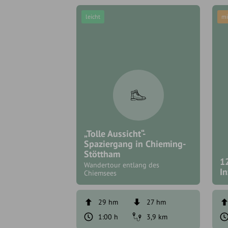
leicht
mi
„Tolle Aussicht“-
Spaziergang in Chieming-
Stöttham
1
Wandertour entlang des
In
Chiemsees
29 hm
27 hm
1:00 h
3,9 km