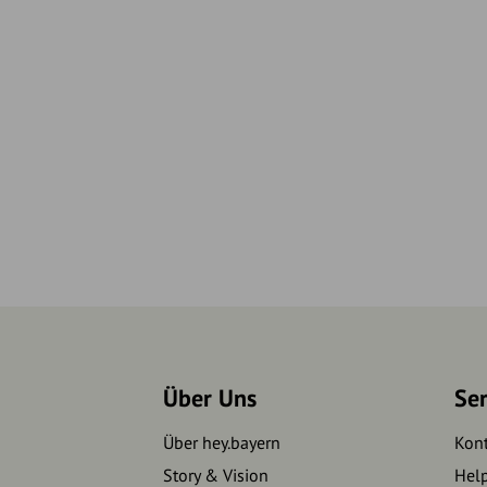
Über Uns
Se
Über hey.bayern
Kon
Story & Vision
Hel