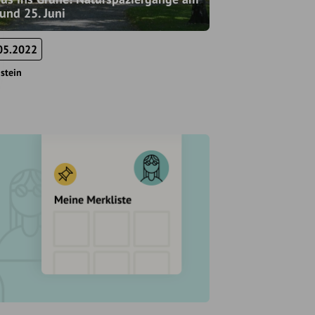
 und 25. Juni
05.2022
stein