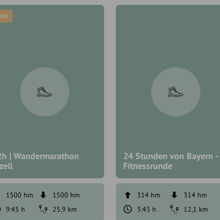
ttel
2h | Wandermarathon
24 Stunden von Bayern -
zell
Fitnessrunde
1500 hm
1500 hm
314 hm
314 hm
9:45 h
25,9 km
3:43 h
12,1 km