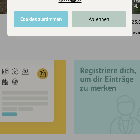
Mehr erfahren
Geführte Wanderung mit Daniela Spies am 13.
4.
August
Cookies zustimmen
Ablehnen
26.07.2022
25.
Traunstein
Traun
Registriere dich,
um dir Einträge
zu merken