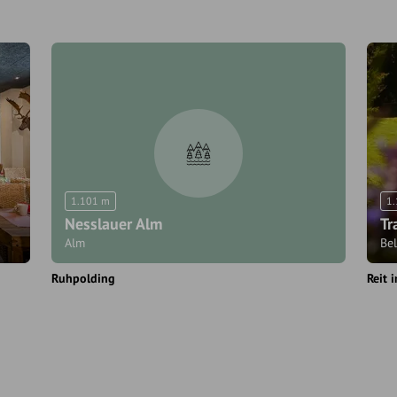
1.101 m
1
Nesslauer Alm
Tr
Alm
Be
Ruhpolding
Reit 