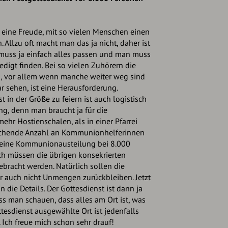
as eine Freude, mit so vielen Menschen einen
. Allzu oft macht man das ja nicht, daher ist
 muss ja einfach alles passen und man muss
redigt finden. Bei so vielen Zuhörern die
, vor allem wenn manche weiter weg sind
ar sehen, ist eine Herausforderung.
 in der Größe zu feiern ist auch logistisch
g, denn man braucht ja für die
hr Hostienschalen, als in einer Pfarrei
rechende Anzahl an Kommunionhelferinnen
t eine Kommunionausteilung bei 8.000
ch müssen die übrigen konsekrierten
ebracht werden. Natürlich sollen die
r auch nicht Unmengen zurückbleiben. Jetzt
 die Details. Der Gottesdienst ist dann ja
s man schauen, dass alles am Ort ist, was
tesdienst ausgewählte Ort ist jedenfalls
 Ich freue mich schon sehr drauf!