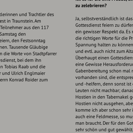
zu zelebrieren?
tlerinnen und Trachtler des
Ja, selbstverständlich ist d
est in Traunstein. Am
Gottesdienst feiern zu dürfen
 Teilnehmer aus den 117
ein gewisser Respekt da. Es
 Samstag den
die richtigen Worte für die P
iern, den Festsonntag
Spannung halten zu können
nnen. Tausende Gläubige
und evtl. auch nicht zum Alt
 die Worte von Stadtpfarrer
Überhaupt einen Gottesdienst
esdienst, bei dem ihn
eine Gewisse Herausforderun
kon Tobias Raab und die
Gabenbereitung schon mal me
 und Ulrich Englmaier
vorhanden sind, die entsp
Herrn Konrad Roider zum
und -helfern, denn sonst is
Leuten nicht machbar; dana
Hostien in den Tabernakel g
Hostien nicht ausgehen, abe
komme ich aber schon sehr in
auch eine Feldmesse, so mus
man braucht. Der für den Got
sehr schön und gut gewählt.