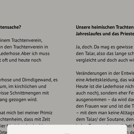
htensache?
Unsere heimischen Trachten
Jahreslaufes und das Priest
 einem Trachtenverein,
n den Trachtenverein in
Ja, doch. Da mag es gewisse
ederhose. Aber ich muss
den Talar, also das lange sc
ht oft und heute noch
vergleicht und doch auch wi
Veränderungen in der Entwic
derhose und Dirndlgewand, es
eine Arbeitskleidung, das wä
um, im kirchlichen und
Heute ist die Lederhose nic
ewisse Schnittmengen mit
auch noch), sondern eher F
trang gezogen wird.
ausgenommen – da wird dann
den Frauen war und ist die 
hat mich bei meiner Primiz
– mit dem man keine Alltagsa
achtenheim, dass mit Zelt
dem Talar/ der Soutane, den 
ier bin ich sehr dankbar,
jeden Tag, sondern evtl. bei
rten, wo ich bisher tätig
Person ab, manche tragen de