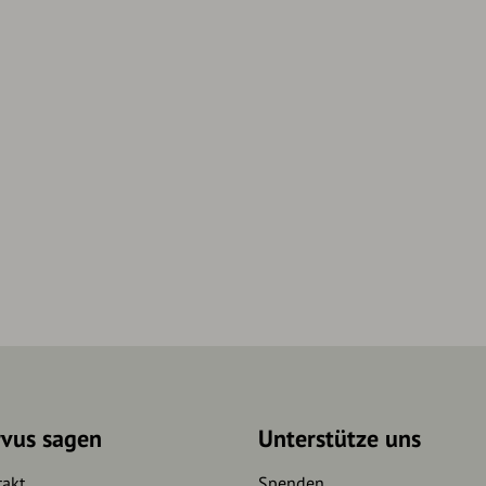
rvus sagen
Unterstütze uns
takt
Spenden