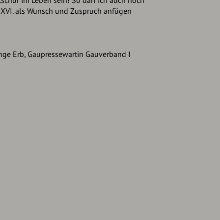
schur im Leben sein! So darf ich auch noch
t XVI. als Wunsch und Zuspruch anfügen
Inge Erb, Gaupressewartin Gauverband I