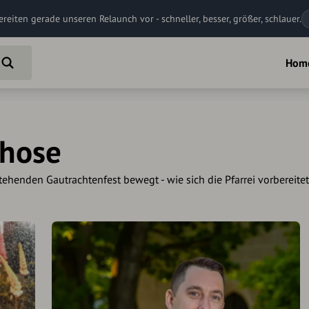
ereiten gerade unseren Relaunch vor - schneller, besser, größer, schlauer.
Hom
rhose
ehenden Gautrachtenfest bewegt - wie sich die Pfarrei vorbereitet