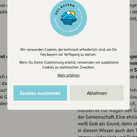
aus dem Trachtenvereinen in
selbst wissen, streng geregel
dienste mitgefeiert.
Kollar-Hemden, die quasi de
allgemeine Regelung lautet, 
Wir verwenden Cookies, die technisch erforderlich sind, um Dir
hey.bayern zur Verfügung zu stellen.
und wie nehmen Sie das
Die Gesellschaft zu bewegen,
Wenn Du Deine Zustimmung erteilst, verwenden wir zusätzliche
einzusetzen, den Zusammenh
Cookies zu statistischen Zwecken.
zu meistern. Was möchten Si
Mehr erfahren
uch der Trachtenverein und
auf den Weg geben, um sie 
ist dann noch am
auch der Trachtenverein
Unser Glaube hat über Jahr
Cookies zustimmen
Ablehnen
al Gottesdienste, an denen
Brauchtum geprägt. Der Glau
 denn es ist ja ein schönes
Gabe und Aufgabe zugleich, 
müssen es nur wagen den Gl
der Gemeinschaft. Eine ehrl
weiß Gott als Grund, denn oh
in diesem Wissen auch den T