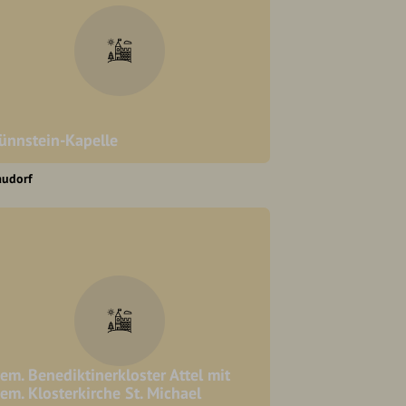
ünnstein-Kapelle
audorf
em. Benediktinerkloster Attel mit
em. Klosterkirche St. Michael