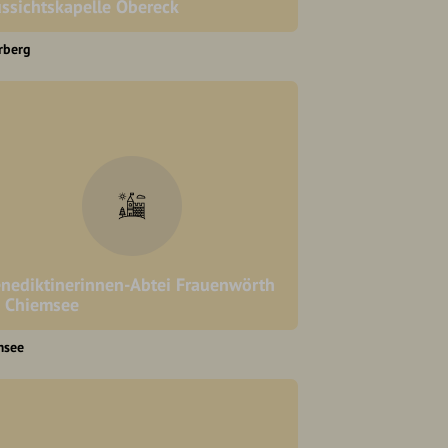
ssichtskapelle Obereck
rberg
nediktinerinnen-Abtei Frauenwörth
 Chiemsee
msee