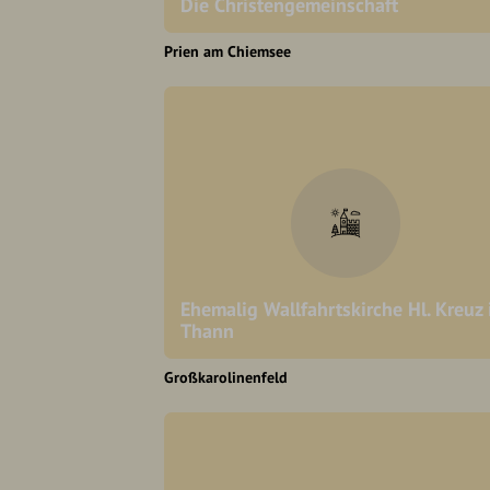
Die Christengemeinschaft
Prien am Chiemsee
Ehemalig Wallfahrtskirche Hl. Kreuz 
Thann
Großkarolinenfeld