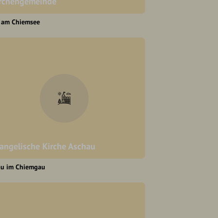
rchengemeinde
n am Chiemsee
angelische Kirche Aschau
au im Chiemgau