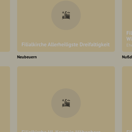
Fi
W
Filialkirche Allerheiligste Dreifaltigkeit
Eh
Neubeuern
Nußd