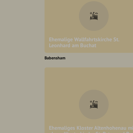
Ehemalige Wallfahrtskirche St.
Leonhard am Buchat
Babensham
Ehemaliges Kloster Altenhohenau mi