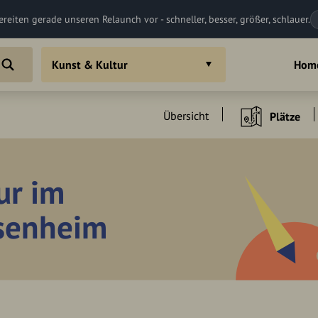
ereiten gerade unseren Relaunch vor - schneller, besser, größer, schlauer.
Kunst & Kultur
Hom
Übersicht
Plätze
ur im
osenheim