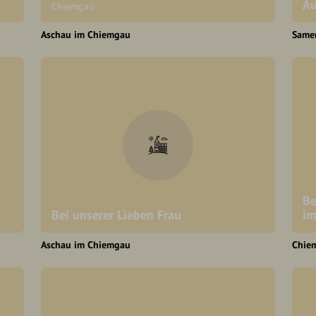
Au
Chiemgau
Aschau im Chiemgau
Same
Be
Bei unserer Lieben Frau
im
Aschau im Chiemgau
Chie