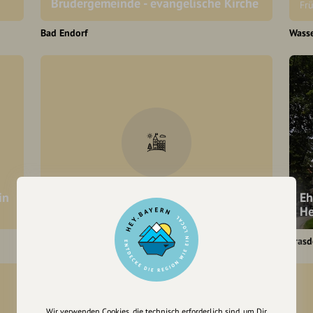
Brudergemeinde - evangelische Kirche
Fr
Bad Endorf
Wass
in
Ehemalige Pfarrkirche St. Maria auf
Eh
Herrenchiemsee
He
Chiemsee
Frasd
Wir verwenden Cookies, die technisch erforderlich sind, um Dir