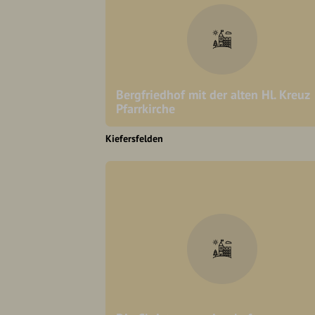
Bergfriedhof mit der alten Hl. Kreuz
Pfarrkirche
Kiefersfelden