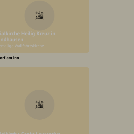
lialkirche Heilig Kreuz in
indhausen
emalige Wallfahrtskirche
orf am Inn