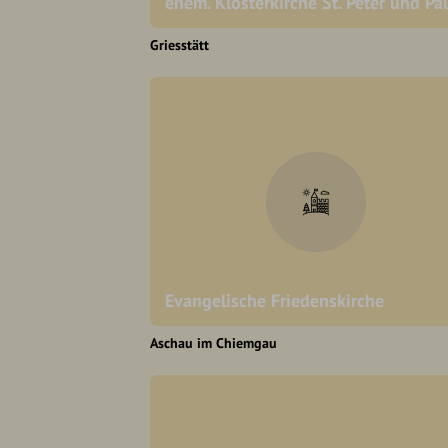
ehem. Klosterkirche St. Peter und Pa
Griesstätt
Evangelische Friedenskirche
Aschau im Chiemgau