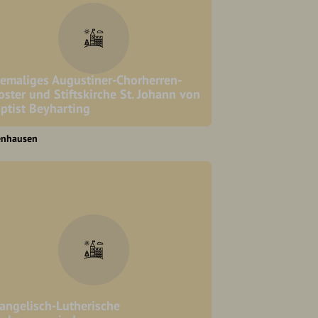
emaliges Augustiner-Chorherren-
oster und Stiftskirche St. Johann von
ptist Beyharting
enhausen
angelisch-Lutherische