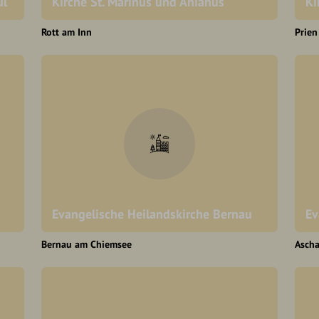
ul
Kirche St. Marinus und Anianus
Ki
Rott am Inn
Prie
Evangelische Heilandskirche Bernau
Ev
Bernau am Chiemsee
Asch