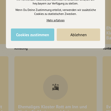
hey.bayern zur Verfügung zu stellen.
Wenn Du Deine Zustimmung erteilst, verwenden wir zusätzliche
Cookies zu statistischen Zwecken.
Mehr erfahren
Ehemalige Wallfahrtskirche-
Eh
Filialkirche St. Petrus und St. Leonhard
Kl
Cookies zustimmen
Ablehnen
in Greimharting
Ba
Rimsting
Tunt
t
Ehemaliges Kloster Rott am Inn und
Ev