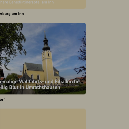
ühere Benediktinerabtei am Inn
erburg am Inn
emalige Wallfahrts- und Filialkirche
ilig Blut in Umrathshausen
orf