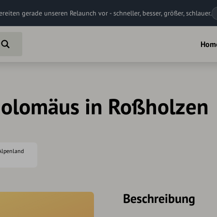
ereiten gerade unseren Relaunch vor - schneller, besser, größer, schlauer.
Hom
tholomäus in Roßholzen
-Alpenland
Beschreibung