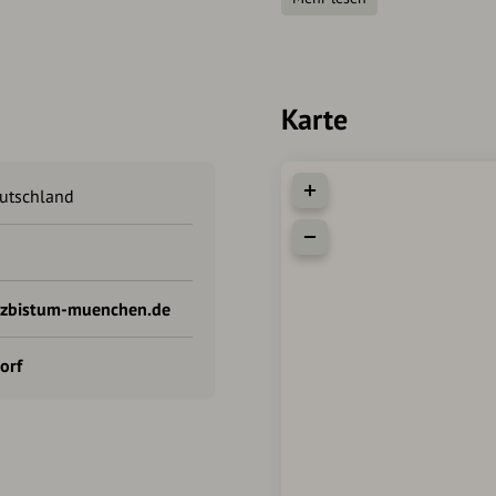
Die Kirche ist von 08:00 Uh
geöffnet.
Die Vierkirchen-Wanderung a
Bartholomäus Kirche in Roß
Karte
eutschland
rzbistum-muenchen.de
orf