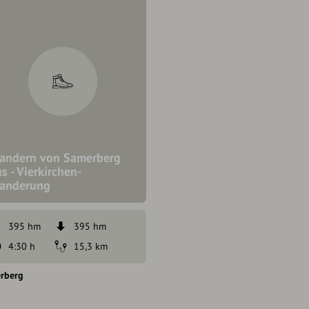
andern von Samerberg
s - Vierkirchen-
anderung
395 hm
395 hm
4:30 h
15,3 km
rberg