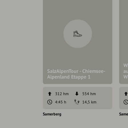
W
SalzAlpenTour - Chiemsee-
au
Alpenland Etappe 1
W
312 hm
554 hm
4:45 h
14,5 km
Samerberg
Same