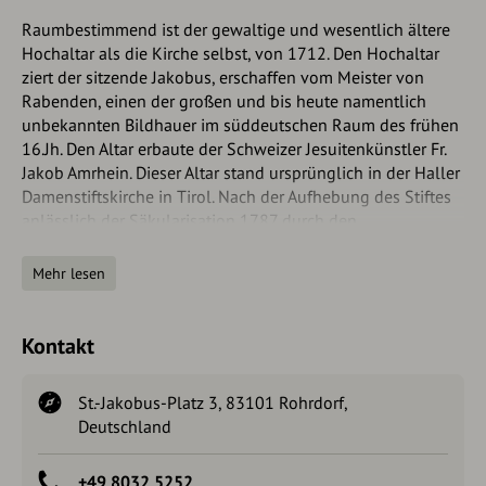
Raumbestimmend ist der gewaltige und wesentlich ältere
Hochaltar als die Kirche selbst, von 1712. Den Hochaltar
ziert der sitzende Jakobus, erschaffen vom Meister von
Rabenden, einen der großen und bis heute namentlich
unbekannten Bildhauer im süddeutschen Raum des frühen
16.Jh. Den Altar erbaute der Schweizer Jesuitenkünstler Fr.
Jakob Amrhein. Dieser Altar stand ursprünglich in der Haller
Damenstiftskirche in Tirol. Nach der Aufhebung des Stiftes
anlässlich der Säkularisation 1787 durch den
österreichischen Kaiser Joseph II. wurde der Altar an die
Rohrdorfer verkauft.
Mehr lesen
Der Marienaltar
Kontakt
Der rechte Seitenaltar ist der Marienaltar, der auch der
"schmerzhafte Altar" genannt wird. Dieser wurde 1724 von
St.-Jakobus-Platz 3, 83101 Rohrdorf,
der Bruderschaft errichtet und verbildlicht die sieben
Deutschland
Schmerzen Marias. Im Auszug zeigt sich ein Bild der Büßerin
Maria Magdalena, bei dem darüber ein von Putten
gehaltenes Veroneicum (Schweißtuch der Veronica)
+49 8032 5252