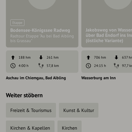
Etappe
Jakobsweg von Wasse
Bodensee-Königssee Radweg
über Bad Endorf ins In
Radtour Etappe "Au bei Bad Aibling
(östliche Variante)
bis Grassau"
188 hm
261 hm
706 hm
637 h
4:00 h
57,8 km
24:15 h
97,7 
Aschau im Chiemgau
Bad Aibling
Wasserburg am Inn
Weiter stöbern
Freizeit & Tourismus
Kunst & Kultur
Kirchen & Kapellen
Kirchen