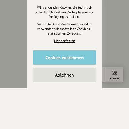
Über hey.bayern
Wir verwenden Cookies, die technisch
erforderlich sind, um Dir hey.bayern zur
Story & Vision
Verfügung zu stellen.
Die Köpfe
Wenn Du Deine Zustimmung erteilst,
Unterstützer
verwenden wir zusätzliche Cookies zu
statistischen Zwecken.
Servus sagen
Mehr erfahren
Kontakt
Cookies zustimmen
Helpdesk / FAQ
Unterstütze uns
Ablehnen
Anfahrt
E-Mail
Anrufen
Spenden
Partner werden
Crowdfunding
Förderungen
Werbemöglichkeiten
Rechtliches