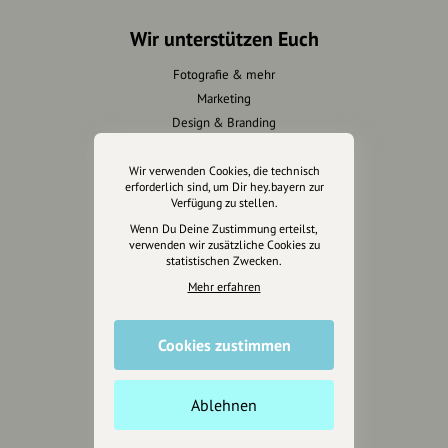
Wir unterstützen Euch
Fotografie & mehr
Marketing
Design & Branding
Anakin Design
Wir verwenden Cookies, die technisch
erforderlich sind, um Dir hey.bayern zur
Verfügung zu stellen.
Wenn Du Deine Zustimmung erteilst,
Unterstütze
verwenden wir zusätzliche Cookies zu
unsere Plattform
statistischen Zwecken.
Mehr erfahren
hey.bayern ist ein Projekt von
uns für unsere Region und
für alle, die uns besuchen
Cookies zustimmen
wollen.
Ablehnen
Inhalte vorschlagen