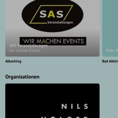
SAS Veranstaltungen
Foto 
Wir machen Events
Albaching
Bad Aibli
Organisationen