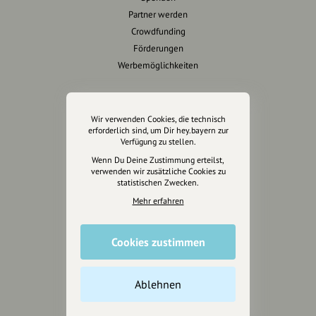
Partner werden
Crowdfunding
Förderungen
Werbemöglichkeiten
Rechtliches
Wir verwenden Cookies, die technisch
Impressum
erforderlich sind, um Dir hey.bayern zur
Verfügung zu stellen.
Datenschutz
Wenn Du Deine Zustimmung erteilst,
AGB
verwenden wir zusätzliche Cookies zu
Cookies zurücksetzen
statistischen Zwecken.
Mehr erfahren
Presse
Mediakit
Cookies zustimmen
Presseanfragen
Presseberichte
Ablehnen
Wir unterstützen Euch