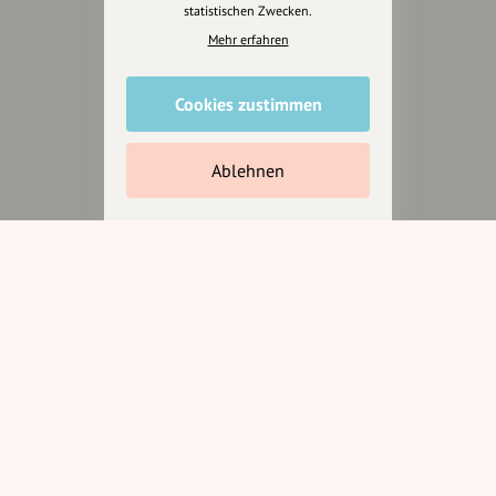
statistischen Zwecken.
Mehr erfahren
Unterstütze
Cookies zustimmen
unsere Plattform
hey.bayern ist ein Projekt von
Ablehnen
uns für unsere Region und
für alle, die uns besuchen
wollen.
Inhalte vorschlagen
Jetzt unterstützen
Wir können leider keine
Spendenquittung ausstellen.