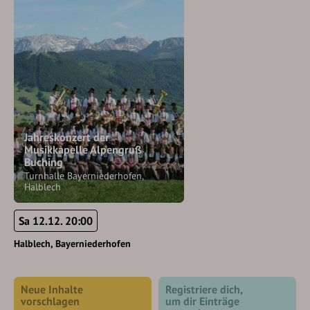
Jahreskonzert der
Musikkapelle Alpengruß
Buching
Turnhalle Bayerniederhofen,
Halblech
Sa 12.12. 20:00
Halblech
Bayerniederhofen
Neue Inhalte
Registriere dich,
vorschlagen
um dir Einträge