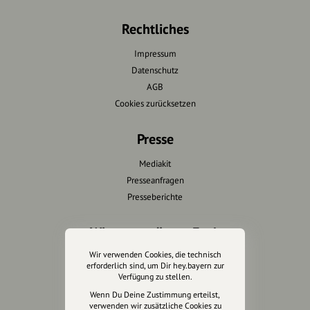
Rechtliches
Impressum
Datenschutz
AGB
Cookies zurücksetzen
Presse
Mediakit
Presseanfragen
Presseberichte
Wir unterstützen Euch
Wir verwenden Cookies, die technisch
Fotografie & mehr
erforderlich sind, um Dir hey.bayern zur
Marketing
Verfügung zu stellen.
Design & Branding
Wenn Du Deine Zustimmung erteilst,
verwenden wir zusätzliche Cookies zu
Anakin Design