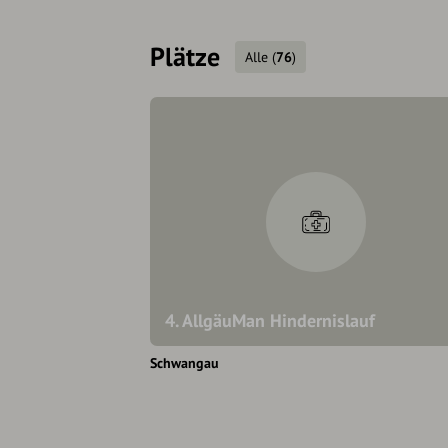
Plätze
Alle
(
76
)
4. AllgäuMan Hindernislauf
Schwangau