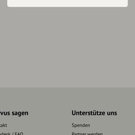
rvus sagen
Unterstütze uns
takt
Spenden
pdesk / FAQ
Partner werden