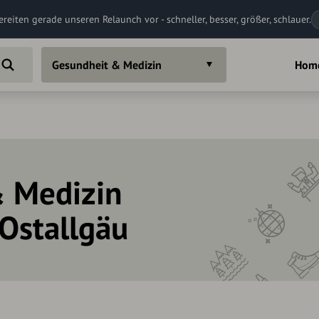
ereiten gerade unseren Relaunch vor - schneller, besser, größer, schlauer.
Gesundheit & Medizin
Hom
 Medizin
 Ostallgäu