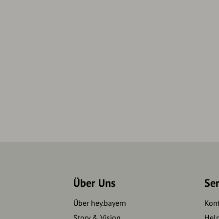
Über Uns
Se
Über hey.bayern
Kon
Story & Vision
Hel