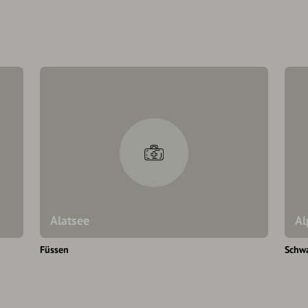
Alatsee
Al
Füssen
Schw