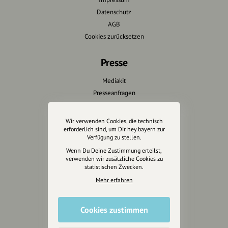
Datenschutz
AGB
Cookies zurücksetzen
Presse
Mediakit
Presseanfragen
Presseberichte
Wir verwenden Cookies, die technisch
Wir unterstützen Euch
erforderlich sind, um Dir hey.bayern zur
Verfügung zu stellen.
Fotografie & mehr
Wenn Du Deine Zustimmung erteilst,
verwenden wir zusätzliche Cookies zu
Marketing
statistischen Zwecken.
Design & Branding
Mehr erfahren
Anakin Design
Cookies zustimmen