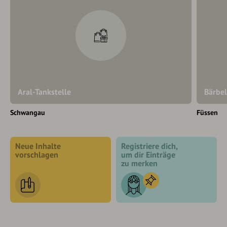
Aral-Tankstelle
Bärbel
Schwangau
Füssen
Neue Inhalte
Registriere dich,
vorschlagen
um dir Einträge
zu merken