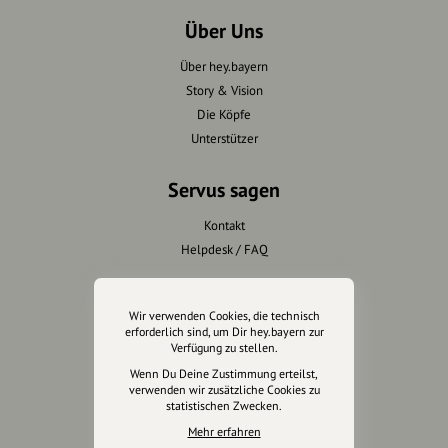
Über Uns
Über hey.bayern
Story & Vision
Die Köpfe
Unterstützer
Servus sagen
Kontakt
Helpdesk / FAQ
Unterstütze uns
Wir verwenden Cookies, die technisch
erforderlich sind, um Dir hey.bayern zur
Spenden
Verfügung zu stellen.
Partner werden
Wenn Du Deine Zustimmung erteilst,
Crowdfunding
verwenden wir zusätzliche Cookies zu
statistischen Zwecken.
Förderungen
Mehr erfahren
Werbemöglichkeiten