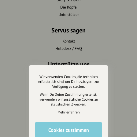
Die Köpfe
Unterstützer
Servus sagen
Kontakt
Helpdesk / FAQ
Unterstütze uns
Spenden
Wir verwenden Cookies, die technisch
erforderlich sind, um Dir hey.bayern zur
Partner werden
Verfügung zu stellen.
Crowdfunding
Wenn Du Deine Zustimmung erteilst,
Förderungen
verwenden wir zusätzliche Cookies zu
statistischen Zwecken.
Werbemöglichkeiten
Mehr erfahren
Rechtliches
Cookies zustimmen
Impressum