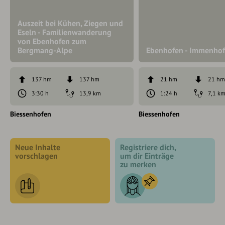
Auszeit bei Kühen, Ziegen und
Eseln - Familienwanderung
von Ebenhofen zum
Bergmang-Alpe
Ebenhofen - Immenho
137 hm
137 hm
21 hm
21 h
3:30 h
13,9 km
1:24 h
7,1 k
Biessenhofen
Biessenhofen
Neue Inhalte
Registriere dich,
vorschlagen
um dir Einträge
zu merken