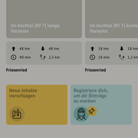
Im Aschtal (Kf 7) lange
Im Aschtal (Kf 7) kurz
Variante
Variante
48 hm
48 hm
18 hm
18 h
40 min
2,5 km
18 min
1,2 k
Friesenried
Friesenried
Neue Inhalte
Registriere dich,
vorschlagen
um dir Einträge
zu merken