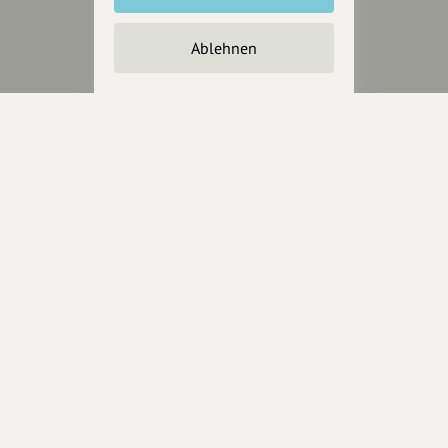
Partner werden
Crowdfunding
Ablehnen
Förderungen
Werbemöglichkeiten
Rechtliches
Impressum
Datenschutz
AGB
Cookies zurücksetzen
Presse
Mediakit
Presseanfragen
Presseberichte
Wir unterstützen Euch