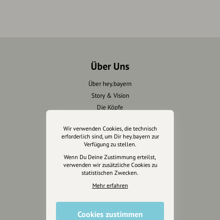
Über Uns
Über hey.bayern
Story & Vision
Die Köpfe
Unterstützer
Wir verwenden Cookies, die technisch
erforderlich sind, um Dir hey.bayern zur
Servus sagen
Verfügung zu stellen.
Wenn Du Deine Zustimmung erteilst,
Kontakt
verwenden wir zusätzliche Cookies zu
statistischen Zwecken.
Helpdesk / FAQ
Mehr erfahren
Unterstütze uns
Cookies zustimmen
Spenden