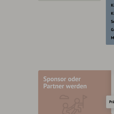
K
K
S
G
M
Sponsor oder
Partner werden