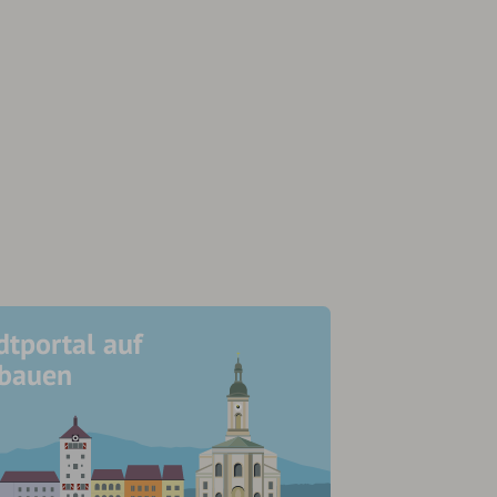
dtportal auf
ubauen