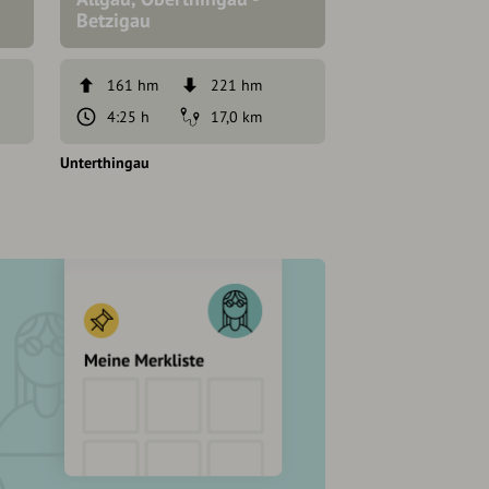
Betzigau
Erweiterung 1
161 hm
221 hm
25 hm
4:25 h
17,0 km
26 min
Unterthingau
Unterthingau