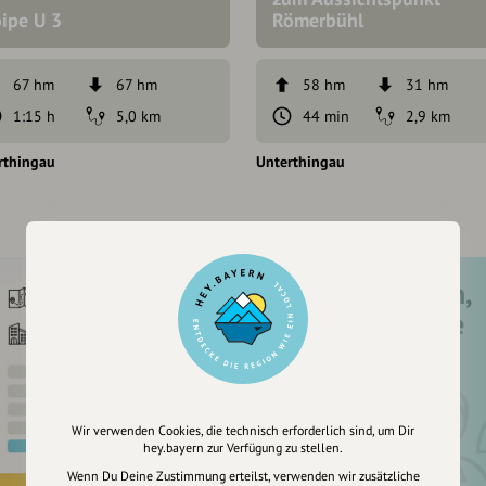
oipe U 3
Römerbühl
67 hm
67 hm
58 hm
31 hm
1:15 h
5,0 km
44 min
2,9 km
rthingau
Unterthingau
Registriere dich,
um dir Einträge
zu merken
Wir verwenden Cookies, die technisch erforderlich sind, um Dir
hey.bayern zur Verfügung zu stellen.
Wenn Du Deine Zustimmung erteilst, verwenden wir zusätzliche