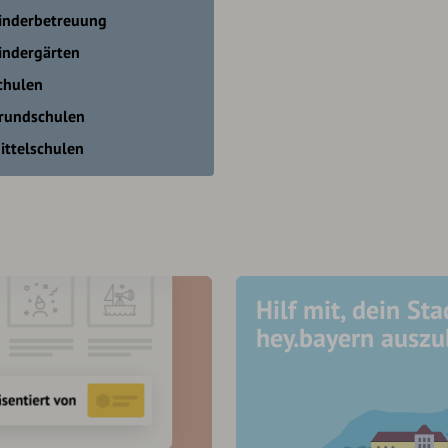
inderbetreuung
indergärten
chulen
rundschulen
ittelschulen
Hilf mit, dein Sta
hey.bayern ausz