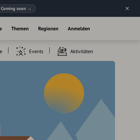
Coming soon
→
e
Themen
Regionen
Anmelden
e
Events
Aktivitäten