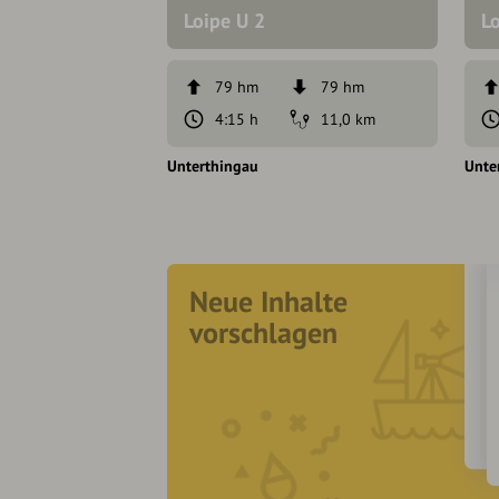
Loipe U 2
L
79 hm
79 hm
4:15 h
11,0 km
Unterthingau
Unte
Neue Inhalte
vorschlagen