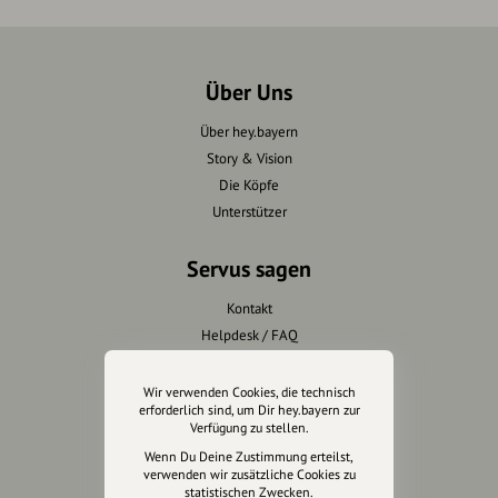
Über Uns
Über hey.bayern
Story & Vision
Die Köpfe
Unterstützer
Servus sagen
Kontakt
Helpdesk / FAQ
Unterstütze uns
Wir verwenden Cookies, die technisch
erforderlich sind, um Dir hey.bayern zur
Verfügung zu stellen.
Spenden
Wenn Du Deine Zustimmung erteilst,
Partner werden
verwenden wir zusätzliche Cookies zu
Crowdfunding
statistischen Zwecken.