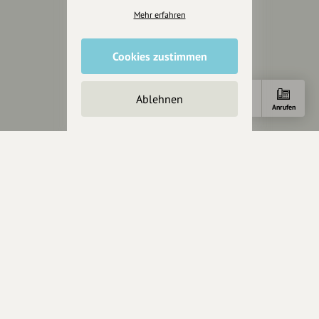
Förderungen
Mehr erfahren
Werbemöglichkeiten
Cookies zustimmen
Rechtliches
Impressum
Ablehnen
Datenschutz
Anfahrt
Anrufen
AGB
Cookies zurücksetzen
Presse
Mediakit
Presseanfragen
Presseberichte
Wir unterstützen Euch
Fotografie & mehr
Marketing