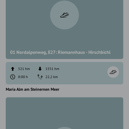
01 Nordalpenweg, E27: Riemannhaus - Hirschbichl
521 hm
1551 hm
8:00 h
22,2 km
Maria Alm am Steinernen Meer