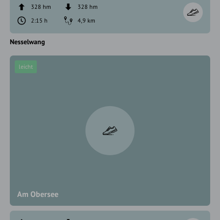
328 hm
328 hm
2:15 h
4,9 km
Nesselwang
leicht
Am Obersee