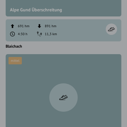
Alpe Gund Überschreitung
691 hm
891 hm
4:30 h
11,3 km
Blaichach
mittel