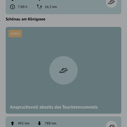
7:00 h
16,5 km
Schönau am Königssee
mittel
Anspruchsvoll abseits des Touristenrummels
492 hm
788 hm