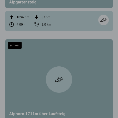
Alpgartensteig
1096 hm
87 hm
4:00 h
5,0 km
schwer
Alphorn 1711m über Laufsteig