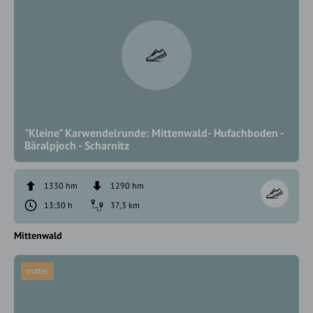
"Kleine" Karwendelrunde: Mittenwald- Hufachboden -
Bäralpjoch - Scharnitz
1330 hm
1290 hm
13:30 h
37,3 km
Mittenwald
mittel