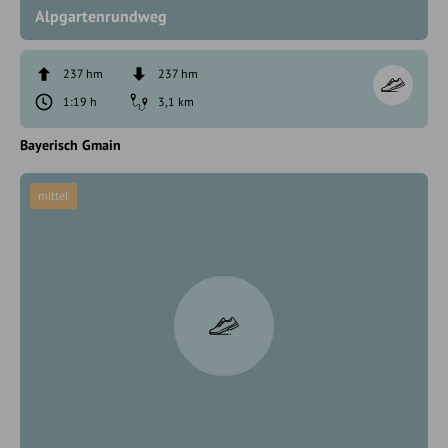
Alpgartenrundweg
237 hm
237 hm
1:19 h
3,1 km
Bayerisch Gmain
mittel