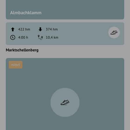
Almbachklamm
422 hm
374 hm
4:00 h
10,4 km
Marktschellenberg
mittel