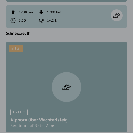
1200 hm
1200 hm
6:00 h
14,2 km
Schneizlreuth
mittel
1.711 m
Alphorn über Wachterlsteig
Bergtour auf Reiter Alpe