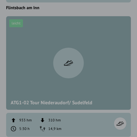
Flintsbach am Inn
leicht
ATG1-02 Tour Niederaudorf/ Sudelfeld
933 hm
310 hm
5:30 h
14,9 km