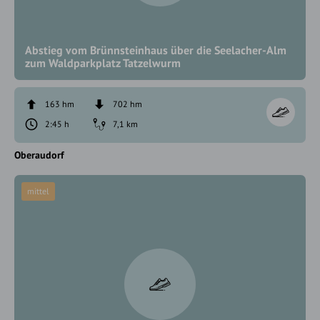
Abstieg vom Brünnsteinhaus über die Seelacher-Alm
zum Waldparkplatz Tatzelwurm
163 hm
702 hm
2:45 h
7,1 km
Oberaudorf
mittel