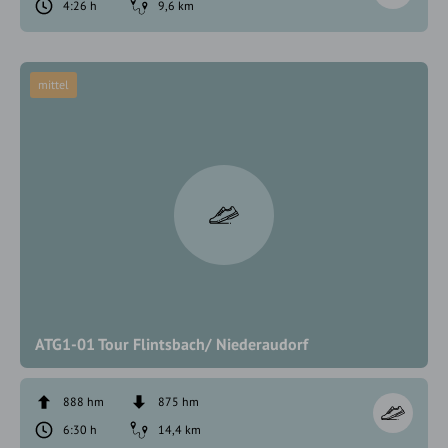
4:26 h
9,6 km
mittel
ATG1-01 Tour Flintsbach/ Niederaudorf
888 hm
875 hm
6:30 h
14,4 km