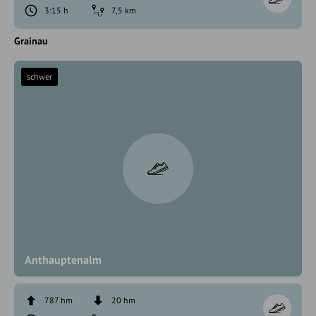
3:15 h
7,5 km
Grainau
schwer
Anthauptenalm
787 hm
20 hm