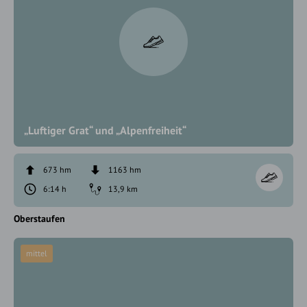
„Luftiger Grat“ und „Alpenfreiheit“
673 hm
1163 hm
6:14 h
13,9 km
Oberstaufen
mittel