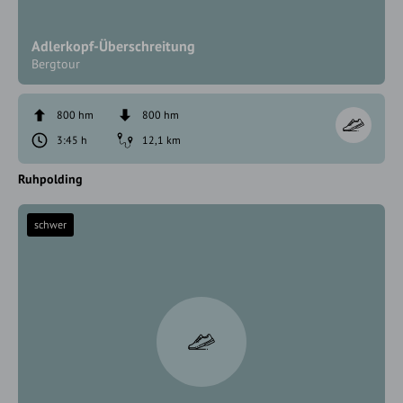
Adlerkopf-Überschreitung
Bergtour
800 hm
800 hm
3:45 h
12,1 km
Ruhpolding
schwer