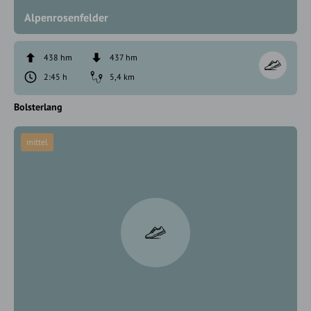
Alpenrosenfelder
438 hm
437 hm
2:45 h
5,4 km
Bolsterlang
mittel