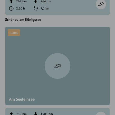
264 hm
264 hm
2:30 h
7,2 km
Schönau am Königssee
mittel
Am Seeleinsee
719 hm
1301 hm