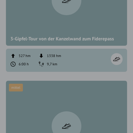
3-Gipfel-Tour von der Kanzelwand zum Fiderepass
527 hm
1338 hm
6:00 h
9,7 km
mittel