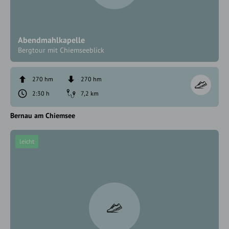
Abendmahlkapelle
Bergtour mit Chiemseeblick
270 hm
270 hm
2:30 h
7,2 km
Bernau am Chiemsee
leicht