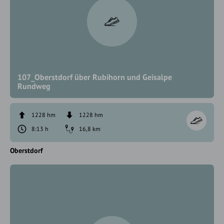
107_Oberstdorf über Rubihorn und Geisalpe
Rundweg
1228 hm
1228 hm
8:13 h
16,8 km
Oberstdorf