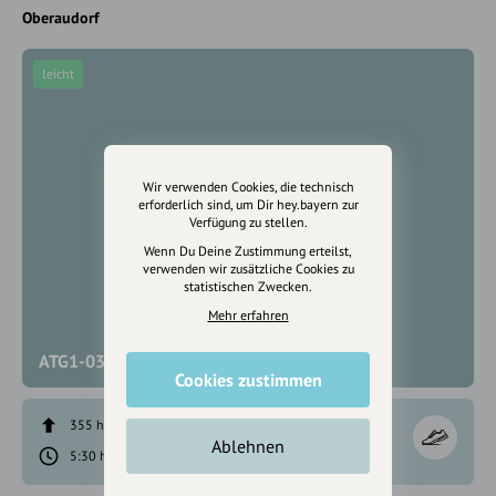
Oberaudorf
leicht
Wir verwenden Cookies, die technisch
erforderlich sind, um Dir hey.bayern zur
Verfügung zu stellen.
Wenn Du Deine Zustimmung erteilst,
verwenden wir zusätzliche Cookies zu
statistischen Zwecken.
Mehr erfahren
ATG1-03 Tour Sudelfeld/ Bäckeralm (3.Tag)
Cookies zustimmen
355 hm
612 hm
Ablehnen
5:30 h
14,9 km