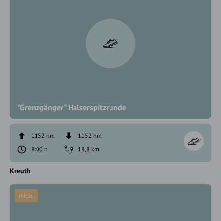
"Grenzgänger" Halserspitzrunde
1152 hm
1152 hm
8:00 h
18,8 km
Kreuth
mittel