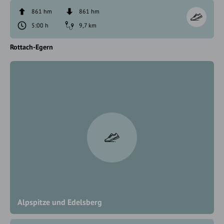
861 hm
861 hm
5:00 h
9,7 km
Rottach-Egern
Alpspitze und Edelsberg