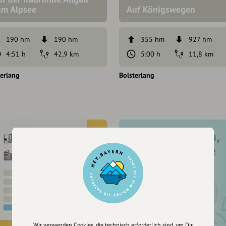
um Alpsee
Auf Königswegen
190 hm
190 hm
355 hm
927 hm
4:51 h
42,9 km
5:00 h
11,8 km
terlang
Bolsterlang
Registriere dich,
um dir Einträge
zu merken
Wir verwenden Cookies, die technisch erforderlich sind, um Dir