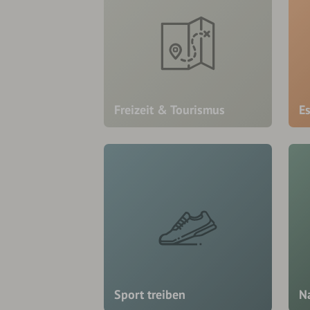
Freizeit & Tourismus
E
Sport treiben
N