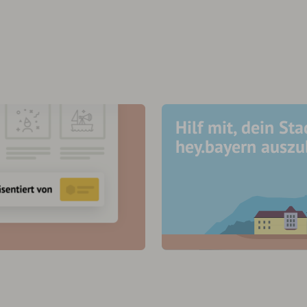
Hilf mit, dein Sta
hey.bayern ausz