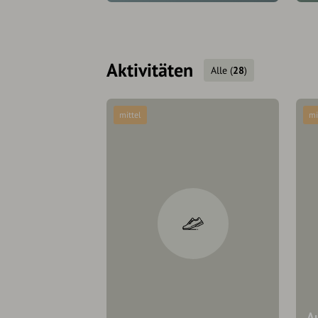
Aktivitäten
Alle
(
28
)
mittel
mi
A