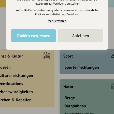
hey.bayern zur Verfügung zu stellen.
Wenn Du Deine Zustimmung erteilst, verwenden wir zusätzliche
Cookies zu statistischen Zwecken.
Mehr erfahren
Cookies zustimmen
Ablehnen
nst & Kultur
Sport
useen
Sporteinrichtungen
ultureinrichtungen
ventlocations
Natur
ehenswürdigkeiten
Berge
irchen & Kapellen
Bergbahnen
Aussichtspunkte