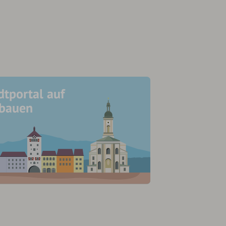
dtportal auf
ubauen