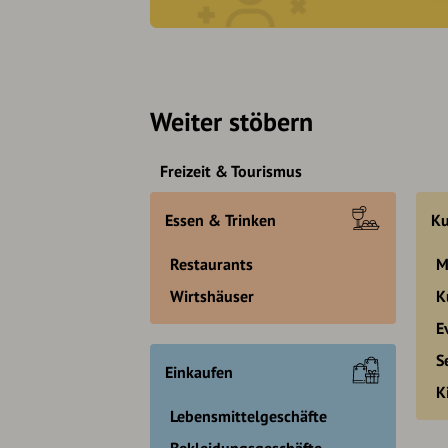
Weiter stöbern
Freizeit & Tourismus
Essen & Trinken
Ku
Restaurants
M
Wirtshäuser
K
E
S
Einkaufen
K
Lebensmittelgeschäfte
Bekleidungsgeschäfte