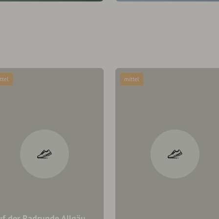
ttel
mittel
uf der Radrunde Allgäu