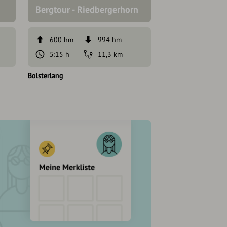
Bergtour - Riedbergerhorn
Picknickplätze
600 hm
994 hm
345 hm
5:15 h
11,3 km
1,7 km
Bolsterlang
Bolsterlang