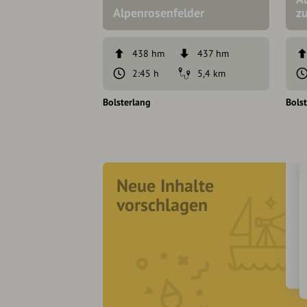
Alpenrosenfelder
z
438 hm
437 hm
2:45 h
5,4 km
Bolsterlang
Bols
Neue Inhalte
vorschlagen