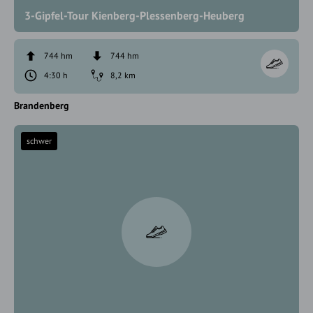
3-Gipfel-Tour Kienberg-Plessenberg-Heuberg
744 hm
744 hm
4:30 h
8,2 km
Brandenberg
schwer