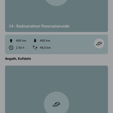
14 - Radmarathon Panoramarunde
400 hm
400 hm
2:36 h
48,0 km
Angath
Kufstein