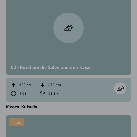
02 - Rund um die Salve und den Kaiser
850 hm
670 hm
5:08 h
95,5 km
Kössen
Kufstein
mittel