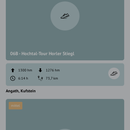
06B - Hochtal-Tour Horler Stiegl
1300 hm
1276 hm
6:14 h
73,7 km
Angath
Kufstein
mittel