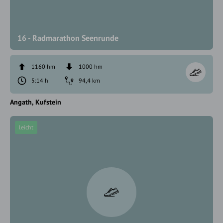
16 - Radmarathon Seenrunde
1160 hm
1000 hm
5:14 h
94,4 km
Angath
Kufstein
leicht