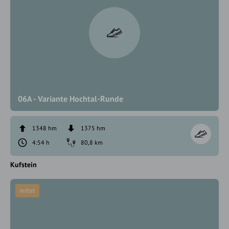
06A - Variante Hochtal-Runde
1348 hm
1375 hm
4:54 h
80,8 km
Kufstein
mittel