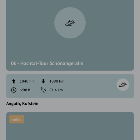
06 - Hochtal-Tour Schönangeralm
1040 hm
1090 hm
6:08 h
81,4 km
Angath
Kufstein
mittel