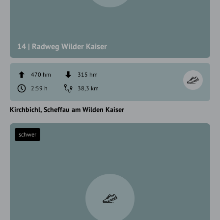
14 | Radweg Wilder Kaiser
470 hm
315 hm
2:59 h
38,3 km
Kirchbichl
Scheffau am Wilden Kaiser
schwer