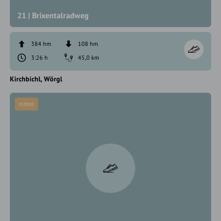
21 | Brixentalradweg
384 hm
108 hm
3:26 h
45,0 km
Kirchbichl
Wörgl
mittel