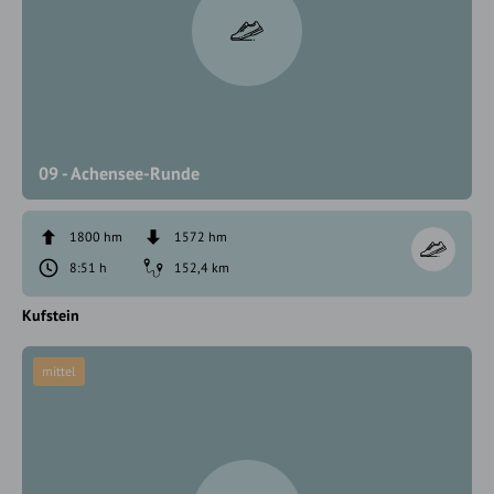
09 - Achensee-Runde
1800 hm
1572 hm
8:51 h
152,4 km
Kufstein
mittel