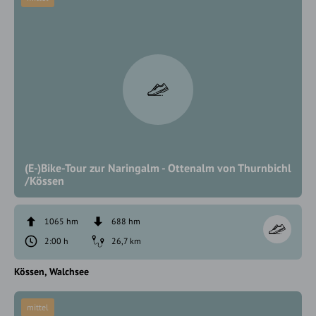
(E-)Bike-Tour zur Naringalm - Ottenalm von Thurnbichl
/Kössen
1065 hm
688 hm
2:00 h
26,7 km
Kössen
Walchsee
mittel