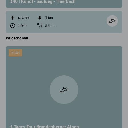
340 | Kundl - Saulueg - Thierbach
628 hm
3 hm
2:04 h
8,5 km
Wildschönau
mittel
4-Tages-Tour Brandenberger Alpen