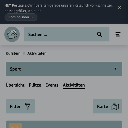
HEY Portale 2.0
Wir bereiten gerade unseren Relaunch vor - schneller,
besser, größer, schlauer.
Coming soon
→
Kufstein
Aktivitäten
Sport
Übersicht
Plätze
Events
Aktivitäten
Filter
Karte
mittel