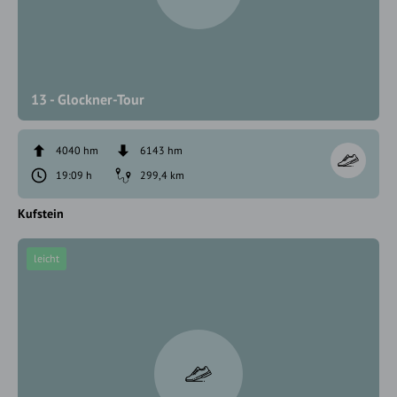
13 - Glockner-Tour
4040 hm
6143 hm
19:09 h
299,4 km
Kufstein
leicht