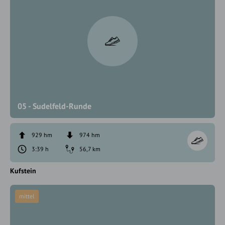
05 - Sudelfeld-Runde
929 hm
974 hm
3:39 h
56,7 km
Kufstein
mittel