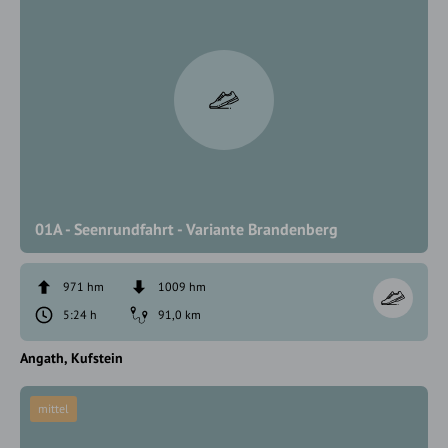
01A - Seenrundfahrt - Variante Brandenberg
971 hm
1009 hm
5:24 h
91,0 km
Angath
Kufstein
mittel