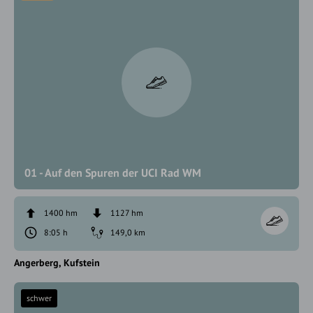
01 - Auf den Spuren der UCI Rad WM
1400 hm
1127 hm
8:05 h
149,0 km
Angerberg
Kufstein
schwer