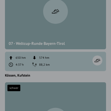
07 - Weltcup-Runde Bayern-Tirol
650 hm
574 hm
4:37 h
88,2 km
Kössen
Kufstein
schwer