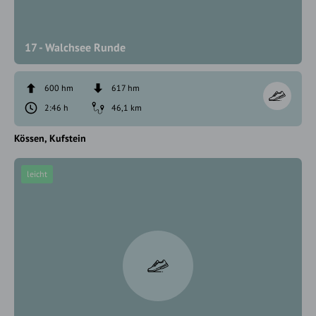
17 - Walchsee Runde
600 hm
617 hm
2:46 h
46,1 km
Kössen
Kufstein
leicht