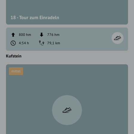
18 - Tour zum Einradeln
800 hm
776 hm
4:54 h
79,1 km
Kufstein
mittel