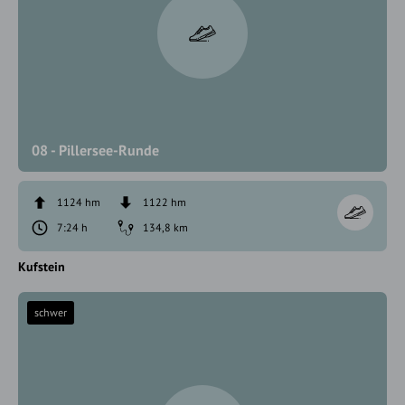
08 - Pillersee-Runde
1124 hm
1122 hm
7:24 h
134,8 km
Kufstein
schwer