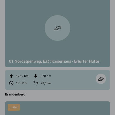
01 Nordalpenweg, E33: Kaiserhaus - Erfurter Hütte
1769 hm
670 hm
12:00 h
28,1 km
Brandenberg
mittel