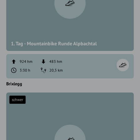
1. Tag - Mountainbike Runde Alpbachtal
924 hm
483 hm
3:30 h
20,5 km
Brixlegg
schwer