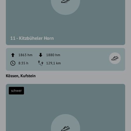
11 - Kitzbüheler Horn
1863 hm
1880 hm
8:35 h
129,1 km
Kössen
Kufstein
schwer