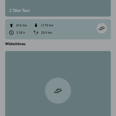
2 Täler Tour
876 hm
1770 hm
3:38 h
28,9 km
Wildschönau