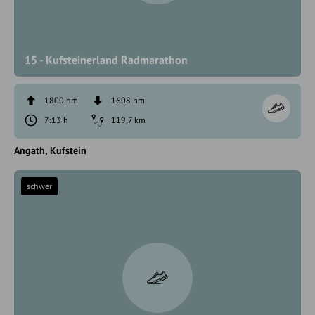
15 - Kufsteinerland Radmarathon
1800 hm
1608 hm
7:13 h
119,7 km
Angath
Kufstein
schwer