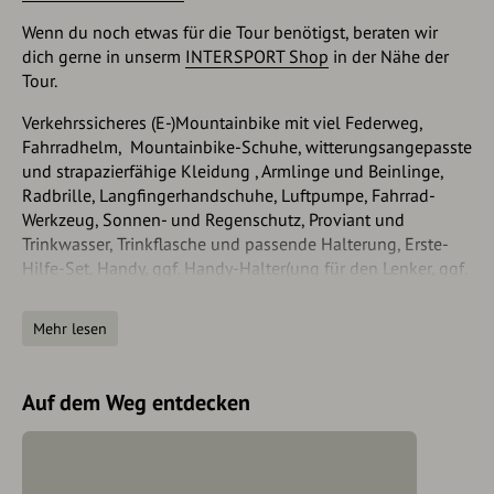
Wenn du noch etwas für die Tour benötigst, beraten wir
dich gerne in unserm
INTERSPORT Shop
in der Nähe der
Tour.
Verkehrssicheres (E-)Mountainbike mit viel Federweg,
Fahrradhelm, Mountainbike-Schuhe, witterungsangepasste
und strapazierfähige Kleidung , Armlinge und Beinlinge,
Radbrille, Langfingerhandschuhe, Luftpumpe, Fahrrad-
Werkzeug, Sonnen- und Regenschutz, Proviant und
Trinkwasser, Trinkflasche und passende Halterung, Erste-
Hilfe-Set, Handy, ggf. Handy-Halter(ung für den Lenker, ggf.
Stirnlampe und Reflektoren, Kartenmaterial
Mehr lesen
Sicherheitshinweise
Ein Fahrradhelm ist empfehlenswert.
Auf dem Weg entdecken