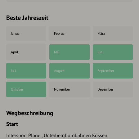
Beste Jahreszeit
Januar
Februar
März
April
Mai
Juni
Juli
August
September
Oktober
November
Dezember
Wegbeschreibung
Start
Intersport Planer, Unterberghornbahnen Kössen