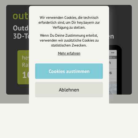
Wir verwenden Cookies, die technisch
erforderlich sind, um Dir hey.bayern zur
Verfügung zu stellen.
Wenn Du Deine Zustimmung erteilst,
verwenden wir zusätzliche Cookies zu
statistischen Zwecken.
Mehr erfahren
Cookies zustimmen
Ablehnen
10€ Rabatt mit hey.bayern auf Outdooractive
Pro und Pro+ sichern
Jetzt
hier
mehr erfahren oder gleich unseren
Voucher Code
nutzen um 10€ Rabatt zu erhalten (gültig bis 31.12.2021):