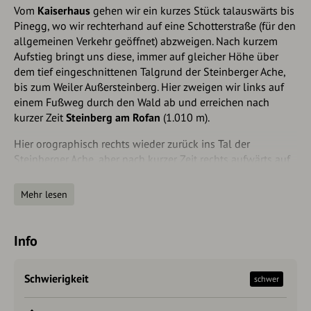
Vom
Kaiserhaus
gehen wir ein kurzes Stück talauswärts bis
Pinegg, wo wir rechterhand auf eine Schotterstraße (für den
allgemeinen Verkehr geöffnet) abzweigen. Nach kurzem
Aufstieg bringt uns diese, immer auf gleicher Höhe über
dem tief eingeschnittenen Talgrund der Steinberger Ache,
bis zum Weiler Außersteinberg. Hier zweigen wir links auf
einem Fußweg durch den Wald ab und erreichen nach
kurzer Zeit
Steinberg am Rofan
(1.010 m).
Hier orographisch rechts wieder zurück ins Tal der
Steinberger Ache, aber nach kurzer Zeit rechts aufwärts auf
einer Almzufahrtsstraße bis auf die Kühlermahd. Ab hier auf
einem Steig über Almen und am Schluss steil durch
Mehr lesen
Latschen bis zum
Zireiner See
(1.810 m). Kurz darauf
Abzweigung links zur Bayreuter Hütte
(Ausweichmöglichkeit bei Gewittergefahr, weiter über
Info
Sonnwendbühelalm, Alpigalm und Scherbensteinalm,
deutlich länger!). Weiter auf dem Schafsteig (Höhenweg,
Schwierigkeit
schwer
stellenweise ausgesetzt, aber versichert), wobei mit kleinem
Abstecher relativ einfach die
Rofanspitze
(2.259 m)