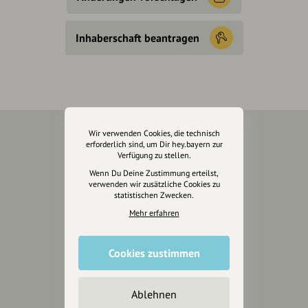
Inhaberschaft beantragen
Wir verwenden Cookies, die technisch
erforderlich sind, um Dir hey.bayern zur
Über Uns
Verfügung zu stellen.
Wenn Du Deine Zustimmung erteilst,
Über hey.bayern
verwenden wir zusätzliche Cookies zu
Story & Vision
statistischen Zwecken.
Die Köpfe
Mehr erfahren
Unterstützer
Cookies zustimmen
Servus sagen
Kontakt
Ablehnen
Helpdesk / FAQ