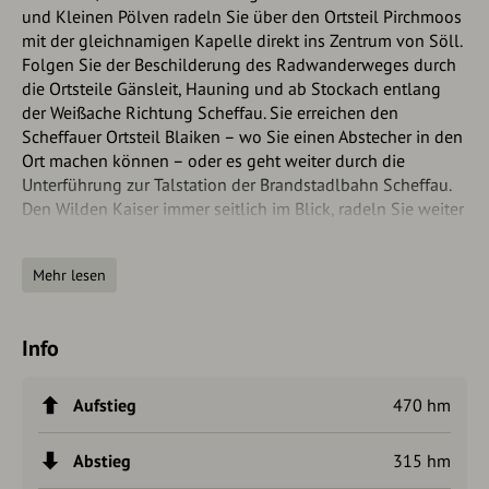
und Kleinen Pölven radeln Sie über den Ortsteil Pirchmoos
mit der gleichnamigen Kapelle direkt ins Zentrum von Söll.
Folgen Sie der Beschilderung des Radwanderweges durch
die Ortsteile Gänsleit, Hauning und ab Stockach entlang
der Weißache Richtung Scheffau. Sie erreichen den
Scheffauer Ortsteil Blaiken – wo Sie einen Abstecher in den
Ort machen können – oder es geht weiter durch die
Unterführung zur Talstation der Brandstadlbahn Scheffau.
Den Wilden Kaiser immer seitlich im Blick, radeln Sie weiter
entlang der Weißache vorbei am Ellmauer Heimatmuseum
nach Ellmau. Vorbei an der Kirche und mitten durch den
Mehr lesen
Ellmauer Ortskern führt Sie dann die Alte Straße nach
Going. Bei der Raiffeisenbank nehmen Sie die Unterführung
um in den Ortsteil Prama zu gelangen. Folgen Sie dem Weg
Info
bis zum Badesee und fahren Sie ein kleines Stück bergauf
in den Ortsteil Aschau. Von hier führt der Römerweg über
den Römerhof am Fuße Ackerl- und Maukspitze und des
Aufstieg
470 hm
Niederkaisers bis nach St. Johann in Tirol – das Kitzbüheler
Horn immer im Blick.
Abstieg
315 hm