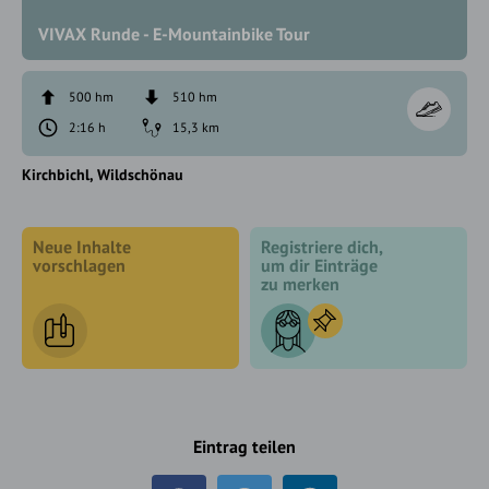
VIVAX Runde - E-Mountainbike Tour
500 hm
510 hm
2:16 h
15,3 km
Kirchbichl
Wildschönau
Neue Inhalte
Registriere dich,
vorschlagen
um dir Einträge
zu merken
Eintrag teilen