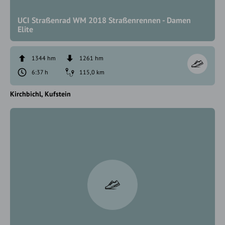
UCI Straßenrad WM 2018 Straßenrennen - Damen
Elite
1344 hm
1261 hm
6:37 h
115,0 km
Kirchbichl
Kufstein