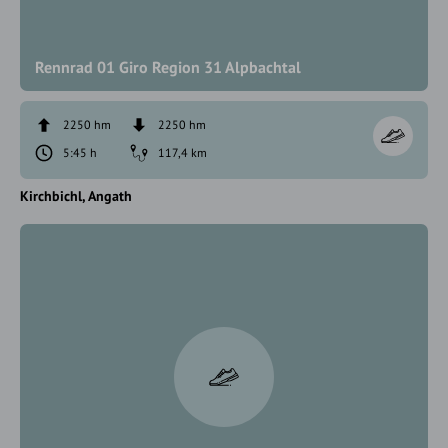
Rennrad 01 Giro Region 31 Alpbachtal
2250 hm
2250 hm
5:45 h
117,4 km
Kirchbichl
Angath