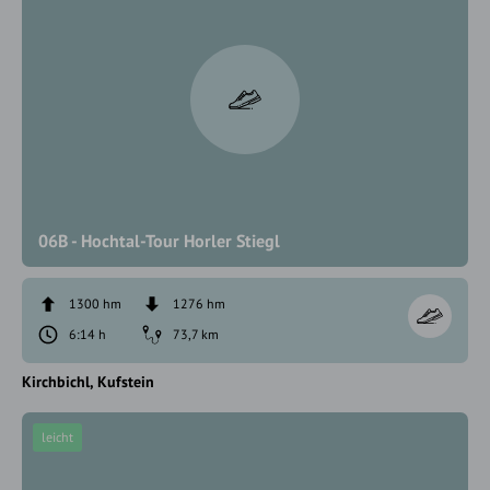
06B - Hochtal-Tour Horler Stiegl
1300 hm
1276 hm
6:14 h
73,7 km
Kirchbichl
Kufstein
leicht