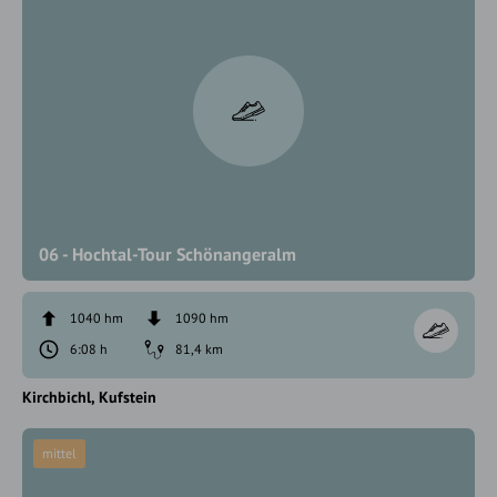
06 - Hochtal-Tour Schönangeralm
1040 hm
1090 hm
6:08 h
81,4 km
Kirchbichl
Kufstein
mittel