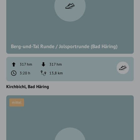
Berg-und-Tal Runde / Jolsportrunde (Bad Häring)
317 hm
317 hm
3:20 h
13,8 km
Kirchbichl
Bad Häring
mittel