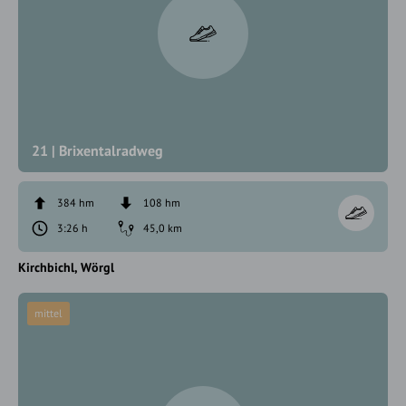
21 | Brixentalradweg
384 hm
108 hm
3:26 h
45,0 km
Kirchbichl
Wörgl
mittel