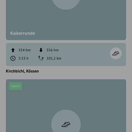
Kaiserrunde
554 hm
556 hm
5:15 h
101,2 km
Kirchbichl
Kössen
leicht