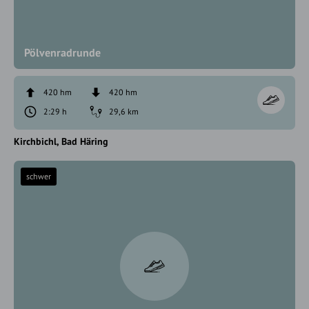
Pölvenradrunde
420 hm
420 hm
2:29 h
29,6 km
Kirchbichl
Bad Häring
schwer