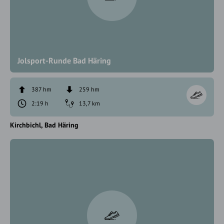
Jolsport-Runde Bad Häring
387 hm
259 hm
2:19 h
13,7 km
Kirchbichl
Bad Häring