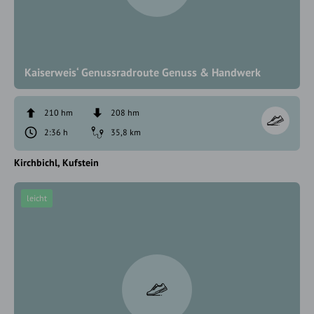
Kaiserweis‘ Genussradroute Genuss & Handwerk
210 hm
208 hm
2:36 h
35,8 km
Kirchbichl
Kufstein
leicht