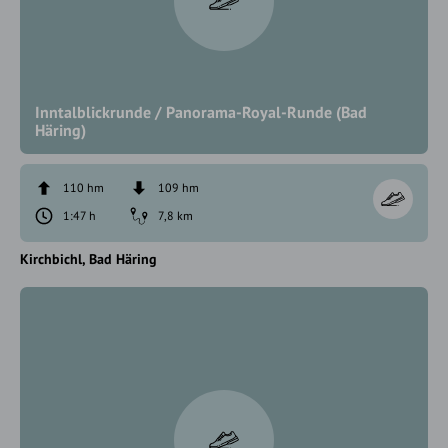
Inntalblickrunde / Panorama-Royal-Runde (Bad
Häring)
110 hm
109 hm
1:47 h
7,8 km
Kirchbichl
Bad Häring