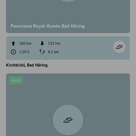
Panorama Royal-Runde Bad Häring
180 hm
132 hm
1:20 h
8,1 km
Kirchbichl
Bad Häring
leicht