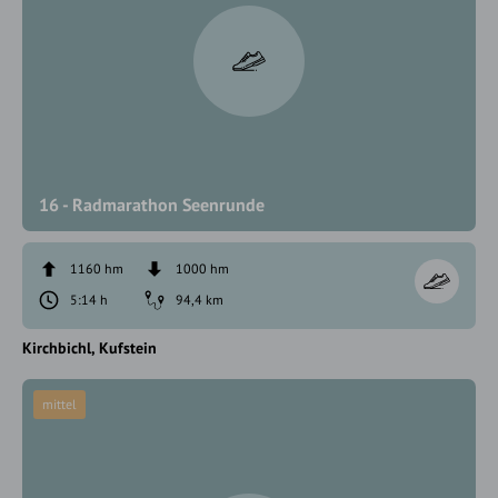
16 - Radmarathon Seenrunde
1160 hm
1000 hm
5:14 h
94,4 km
Kirchbichl
Kufstein
mittel