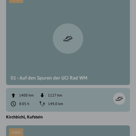
01 - Auf den Spuren der UCI Rad WM
1400 hm
1127 hm
8:05 h
149,0 km
Kirchbichl
Kufstein
mittel