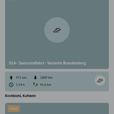
01A - Seenrundfahrt - Variante Brandenberg
971 hm
1009 hm
5:24 h
91,0 km
Kirchbichl
Kufstein
mittel