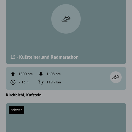
15 - Kufsteinerland Radmarathon
1800 hm
1608 hm
7:13 h
119,7 km
Kirchbichl
Kufstein
schwer