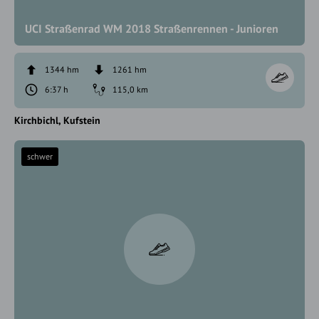
UCI Straßenrad WM 2018 Straßenrennen - Junioren
1344 hm
1261 hm
6:37 h
115,0 km
Kirchbichl
Kufstein
schwer