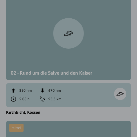
02 - Rund um die Salve und den Kaiser
850 hm
670 hm
5:08 h
95,5 km
Kirchbichl
Kössen
mittel