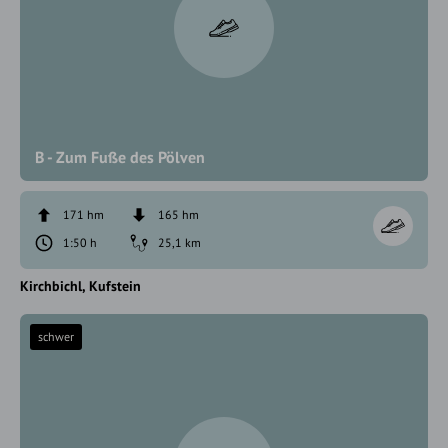
B - Zum Fuße des Pölven
171 hm
165 hm
1:50 h
25,1 km
Kirchbichl
Kufstein
schwer