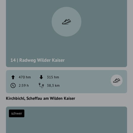
14 | Radweg Wilder Kaiser
470 hm
315 hm
2:59 h
38,3 km
Kirchbichl
Scheffau am Wilden Kaiser
schwer