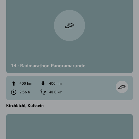
14 - Radmarathon Panoramarunde
400 hm
400 hm
2:36 h
48,0 km
Kirchbichl
Kufstein