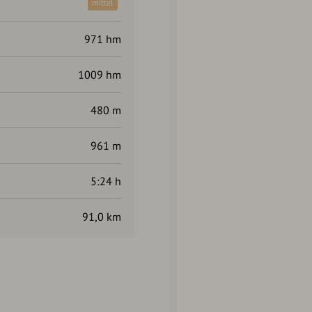
mittel
971 hm
1009 hm
480 m
961 m
5:24 h
91,0 km