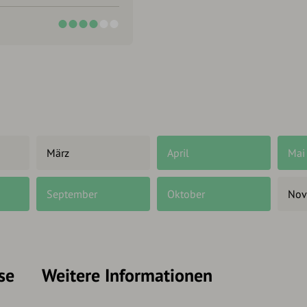
März
April
Mai
September
Oktober
Nov
se
Weitere Informationen