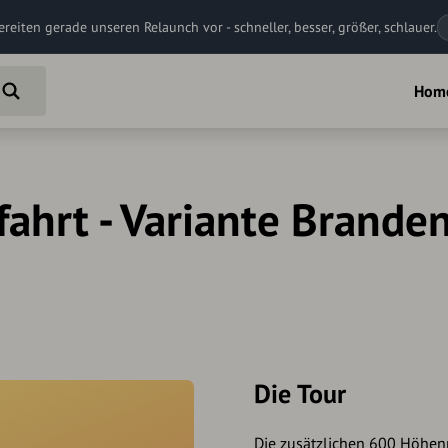
ereiten gerade unseren Relaunch vor - schneller, besser, größer, schlauer.
Hom
fahrt - Variante Brande
Die Tour
Die zusätzlichen 600 Höhen