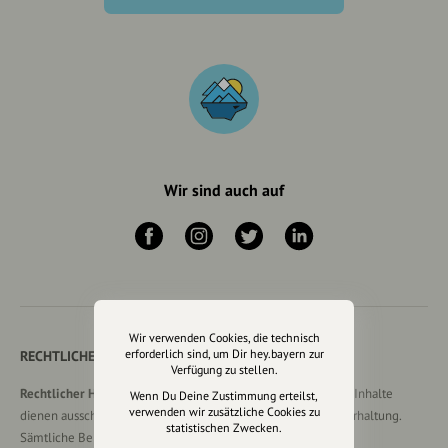
Wir sind auch auf
Wir verwenden Cookies, die technisch
erforderlich sind, um Dir hey.bayern zur
RECHTLICHER HINWEIS UND TRANSPARENZHINWEIS
Verfügung zu stellen.
Rechtlicher Hinweis:
Die auf dieser Website veröffentlichten Inhalte
Wenn Du Deine Zustimmung erteilst,
verwenden wir zusätzliche Cookies zu
dienen ausschließlich der allgemeinen Information und Unterhaltung.
statistischen Zwecken.
Sämtliche Beiträge, Gastartikel, Kommentare, Empfehlungen,