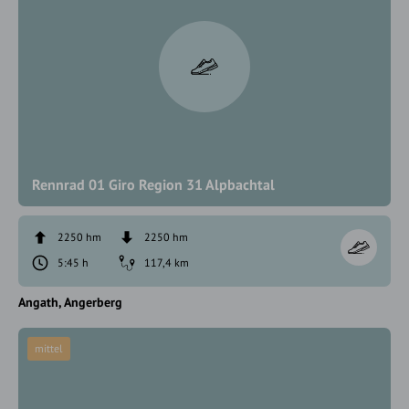
Rennrad 01 Giro Region 31 Alpbachtal
2250 hm
2250 hm
5:45 h
117,4 km
Angath
Angerberg
mittel