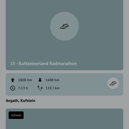
15 - Kufsteinerland Radmarathon
1800 hm
1608 hm
7:13 h
119,7 km
Angath
Kufstein
schwer