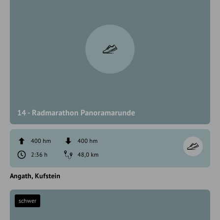
14 - Radmarathon Panoramarunde
400 hm
400 hm
2:36 h
48,0 km
Angath
Kufstein
schwer