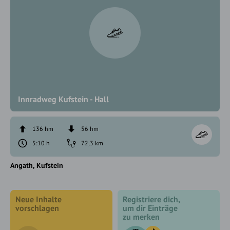
Innradweg Kufstein - Hall
136 hm
56 hm
5:10 h
72,3 km
Angath
Kufstein
Neue Inhalte
Registriere dich,
vorschlagen
um dir Einträge
zu merken