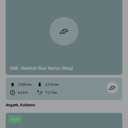
06B - Hochtal-Tour Horler Stiegl
1300 hm
1276 hm
6:14 h
73,7 km
Angath
Kufstein
leicht