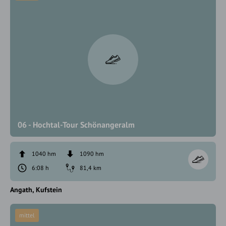
06 - Hochtal-Tour Schönangeralm
1040 hm
1090 hm
6:08 h
81,4 km
Angath
Kufstein
mittel