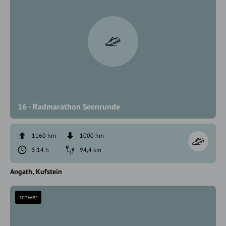
16 - Radmarathon Seenrunde
1160 hm
1000 hm
5:14 h
94,4 km
Angath
Kufstein
schwer