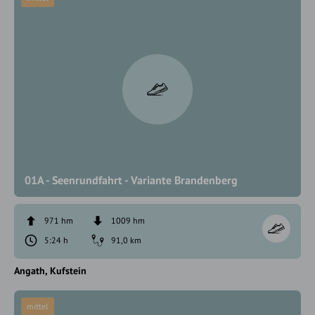
01A - Seenrundfahrt - Variante Brandenberg
971 hm
1009 hm
5:24 h
91,0 km
Angath
Kufstein
mittel