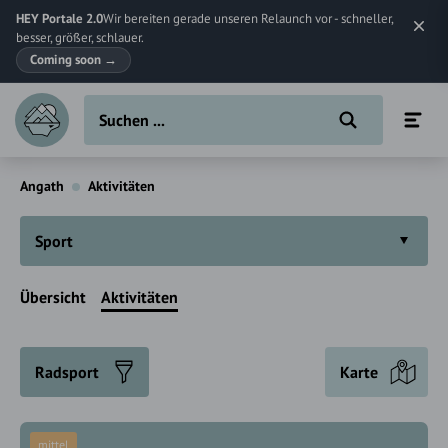
HEY Portale 2.0
Wir bereiten gerade unseren Relaunch vor - schneller,
besser, größer, schlauer.
Coming soon
→
Angath
Aktivitäten
Sport
Übersicht
Aktivitäten
Radsport
Karte
mittel