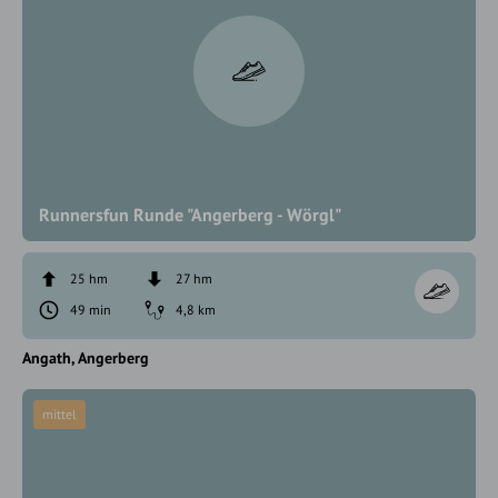
Runnersfun Runde "Angerberg - Wörgl"
25 hm
27 hm
49 min
4,8 km
Angath
Angerberg
mittel