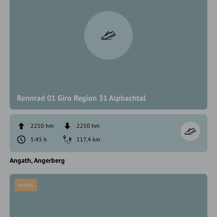
Rennrad 01 Giro Region 31 Alpbachtal
2250 hm
2250 hm
5:45 h
117,4 km
Angath
Angerberg
mittel