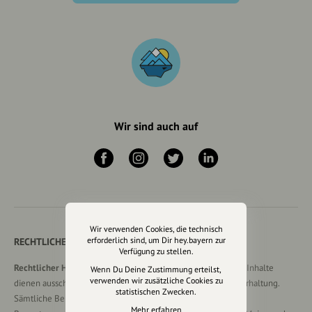
Wir sind auch auf
Wir verwenden Cookies, die technisch
erforderlich sind, um Dir hey.bayern zur
RECHTLICHER HINWEIS UND TRANSPARENZHINWEIS
Verfügung zu stellen.
Rechtlicher Hinweis:
Die auf dieser Website veröffentlichten Inhalte
Wenn Du Deine Zustimmung erteilst,
verwenden wir zusätzliche Cookies zu
dienen ausschließlich der allgemeinen Information und Unterhaltung.
statistischen Zwecken.
Sämtliche Beiträge, Gastartikel, Kommentare, Empfehlungen,
Mehr erfahren