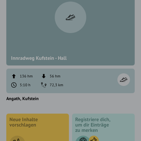
Innradweg Kufstein - Hall
136 hm
56 hm
5:10 h
72,3 km
Angath
Kufstein
Neue Inhalte
Registriere dich,
vorschlagen
um dir Einträge
zu merken