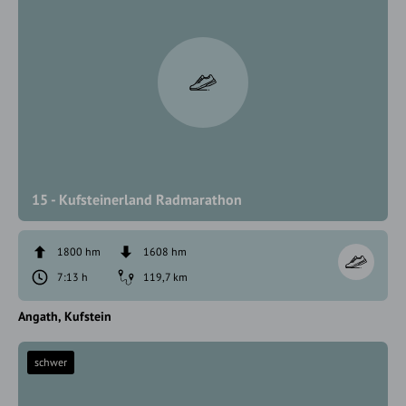
15 - Kufsteinerland Radmarathon
1800 hm
1608 hm
7:13 h
119,7 km
Angath
Kufstein
schwer