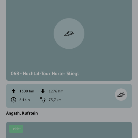
06B - Hochtal-Tour Horler Stiegl
1300 hm
1276 hm
6:14 h
73,7 km
Angath
Kufstein
leicht