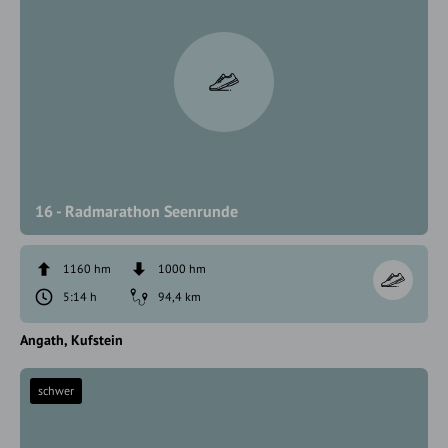
16 - Radmarathon Seenrunde
1160 hm
1000 hm
5:14 h
94,4 km
Angath
Kufstein
schwer