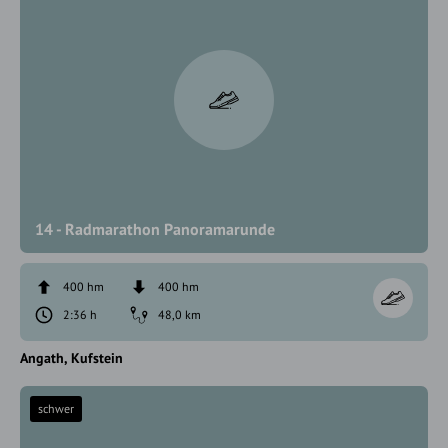
14 - Radmarathon Panoramarunde
400 hm
400 hm
2:36 h
48,0 km
Angath
Kufstein
schwer