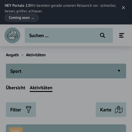
HEY Portale 2.0
Wir bereiten gerade unseren Relaunch vor - schneller,
besser, größer, schlauer.
Coming soon
→
Angath
Aktivitäten
Sport
Übersicht
Aktivitäten
Filter
Karte
mittel