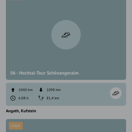
06 - Hochtal-Tour Schönangeralm
1040 hm
1090 hm
6:08 h
81,4 km
Angath
Kufstein
mittel