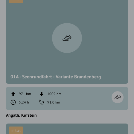
01A - Seenrundfahrt - Variante Brandenberg
971 hm
1009 hm
5:24 h
91,0 km
Angath
Kufstein
mittel