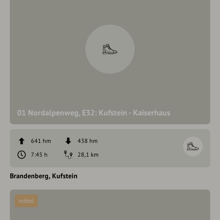
01 Nordalpenweg, E32: Kufstein - Kaiserhaus
641 hm
438 hm
7:45 h
28,1 km
Brandenberg
Kufstein
mittel