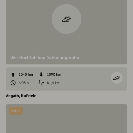
06 - Hochtal-Tour Schönangeralm
1040 hm
1090 hm
6:08 h
81,4 km
Angath
Kufstein
mittel