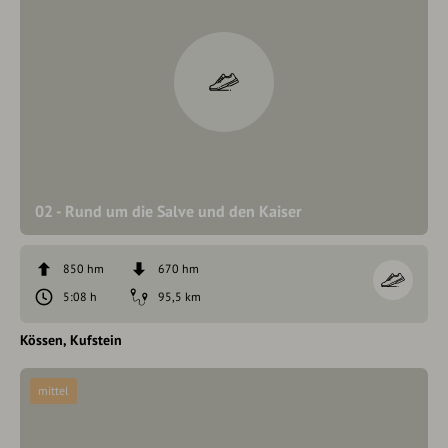
02 - Rund um die Salve und den Kaiser
850 hm
670 hm
5:08 h
95,5 km
Kössen
Kufstein
mittel