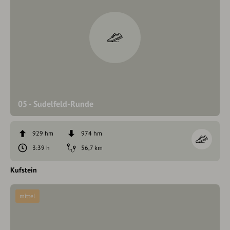
05 - Sudelfeld-Runde
929 hm
974 hm
3:39 h
56,7 km
Kufstein
mittel