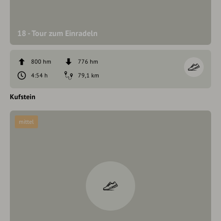
18 - Tour zum Einradeln
800 hm
776 hm
4:54 h
79,1 km
Kufstein
mittel