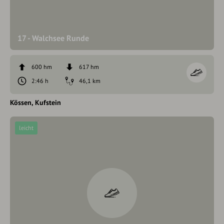
17 - Walchsee Runde
600 hm
617 hm
2:46 h
46,1 km
Kössen
Kufstein
leicht