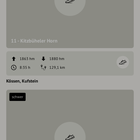
11 - Kitzbüheler Horn
1863 hm
1880 hm
8:35 h
129,1 km
Kössen
Kufstein
schwer