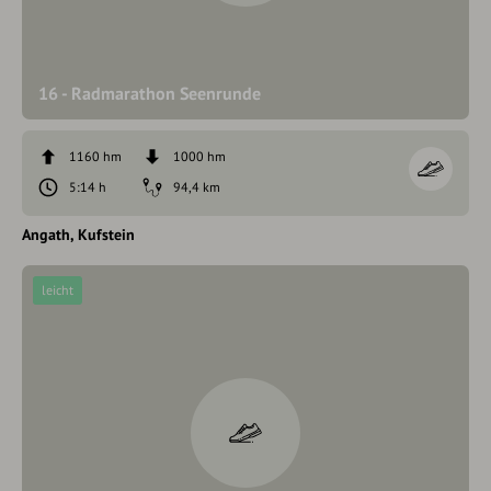
16 - Radmarathon Seenrunde
1160 hm
1000 hm
5:14 h
94,4 km
Angath
Kufstein
leicht