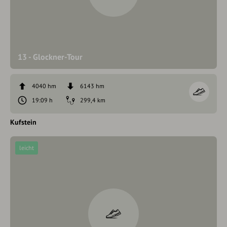
13 - Glockner-Tour
4040 hm
6143 hm
19:09 h
299,4 km
Kufstein
leicht