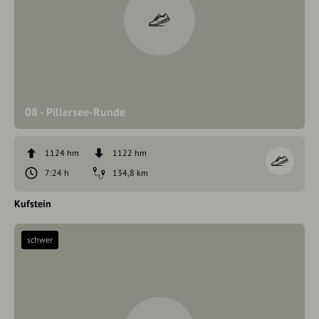
08 - Pillersee-Runde
1124 hm
1122 hm
7:24 h
134,8 km
Kufstein
schwer