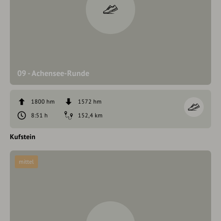
09 - Achensee-Runde
1800 hm
1572 hm
8:51 h
152,4 km
Kufstein
mittel