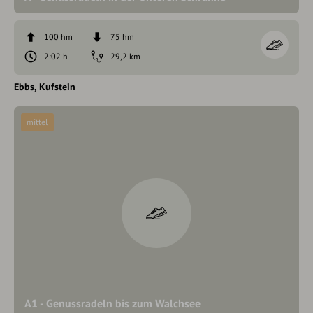
100 hm
75 hm
2:02 h
29,2 km
Ebbs
Kufstein
mittel
A1 - Genussradeln bis zum Walchsee