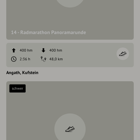
14 - Radmarathon Panoramarunde
400 hm
400 hm
2:36 h
48,0 km
Angath
Kufstein
schwer