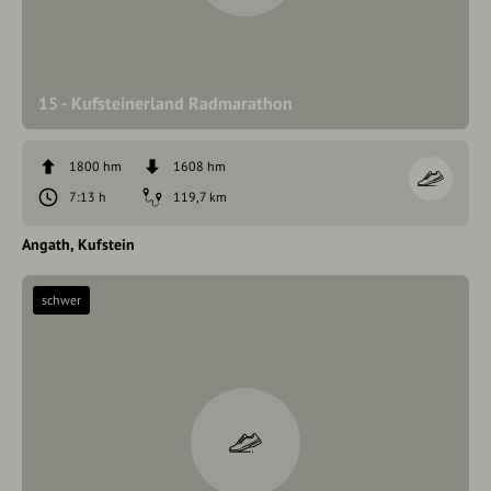
15 - Kufsteinerland Radmarathon
1800 hm
1608 hm
7:13 h
119,7 km
Angath
Kufstein
schwer