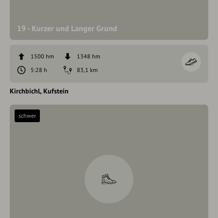
19 - Kurzer und Langer Grund
1500 hm
1348 hm
5:28 h
83,1 km
Kirchbichl
Kufstein
schwer