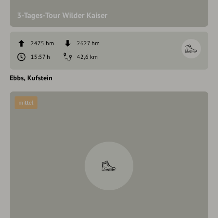
3-Tages-Tour Wilder Kaiser
2475 hm
2627 hm
15:57 h
42,6 km
Ebbs
Kufstein
mittel