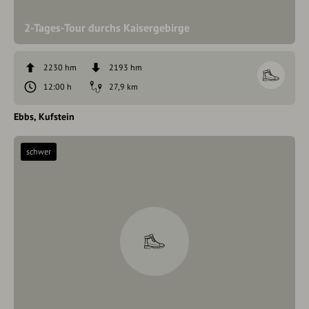
2-Tages-Tour durchs Kaisergebirge
2230 hm
2193 hm
12:00 h
27,9 km
Ebbs
Kufstein
schwer