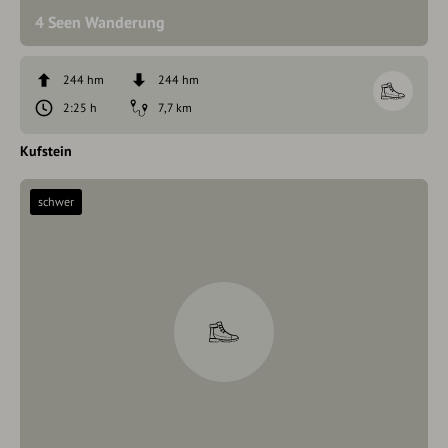
4 Seen Wanderung
244 hm
244 hm
2:25 h
7,7 km
Kufstein
schwer