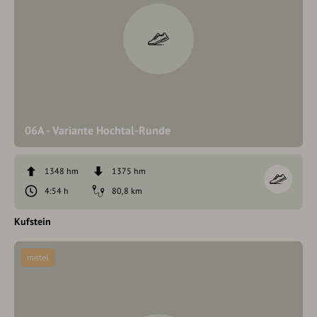
06A - Variante Hochtal-Runde
1348 hm
1375 hm
4:54 h
80,8 km
Kufstein
mittel