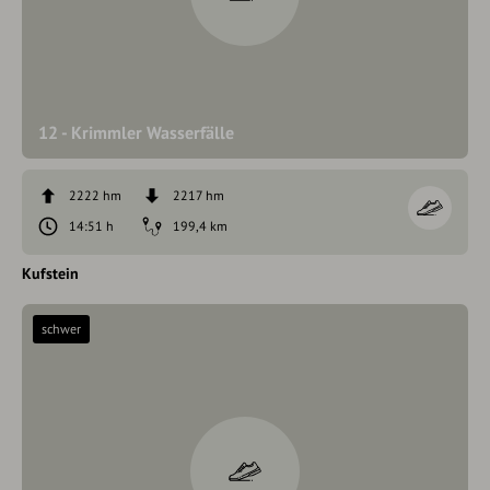
12 - Krimmler Wasserfälle
2222 hm
2217 hm
14:51 h
199,4 km
Kufstein
schwer