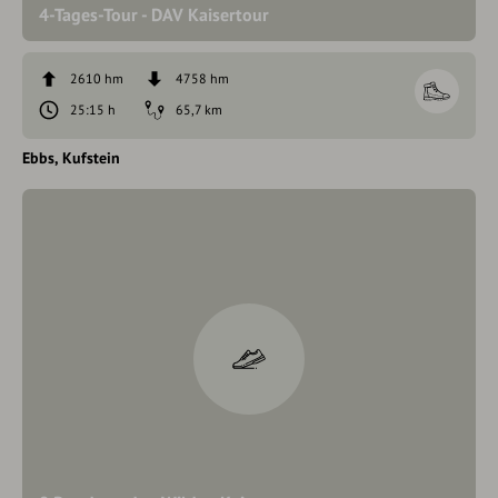
4-Tages-Tour - DAV Kaisertour
2610 hm
4758 hm
25:15 h
65,7 km
Ebbs
Kufstein