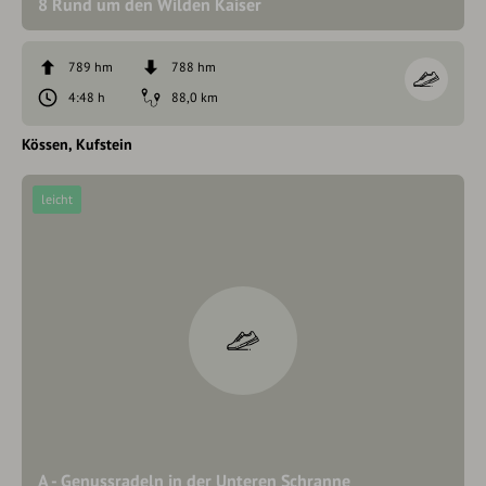
8 Rund um den Wilden Kaiser
789 hm
788 hm
4:48 h
88,0 km
Kössen
Kufstein
leicht
A - Genussradeln in der Unteren Schranne