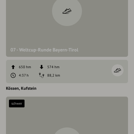
07 - Weltcup-Runde Bayern-Tirol
650 hm
574 hm
4:37 h
88,2 km
Kössen
Kufstein
schwer