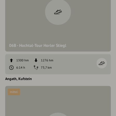
06B - Hochtal-Tour Horler Stiegl
1300 hm
1276 hm
6:14 h
73,7 km
Angath
Kufstein
mittel