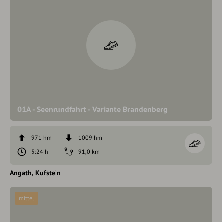
01A - Seenrundfahrt - Variante Brandenberg
971 hm
1009 hm
5:24 h
91,0 km
Angath
Kufstein
mittel