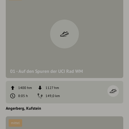
01 - Auf den Spuren der UCI Rad WM
1400 hm
1127 hm
8:05 h
149,0 km
Angerberg
Kufstein
mittel