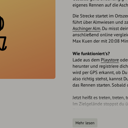
eigenes Rennen auf die Asch
Die Strecke startet im Ort
führt über Almwiesen und za
Aschinger Alm
. Du misst dei
anschließend online verglei
Max Kuen der mit 20:08 Min 
Wie funktioniert's?
Lade aus dem
Playstore
ode
herunter und registriere dic
wird per GPS erkannt, ob Du
also richtig stehst, kannst D
das Rennen starten. Sobald d
Jetzt heißt es treten, treten, 
Im Zielgelände stoppst du ü
Zeit. Anschließend bietet sic
alkoholfreise Weißbier auf d
Mehr lesen