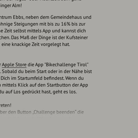
inger Alm!
szentrum Ebbs, neben dem Gemeindehaus und
hnige Steigungen mit bis zu 16% bis zur
ne Zeit selbst mittels App und kannst dich
chen. Das Maß der Dinge ist der Kufsteiner
eine knackige Zeit vorgelegt hat.
r
Apple Store
die App "Bikechallenge Tirol"
h. Sobald du beim Start oder in der Nähe bist
 Dich im Startumfeld befindest. Wenn du
u mittels Klick auf den Startbutton der App
u auf Los gedrückt hast, geht es los.
treten!
ber den Button „Challenge beenden“ die
h natürlich eine kräftige Jause und
er Aschinger Alm an.