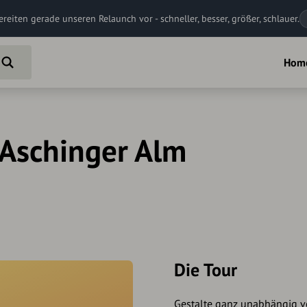
ereiten gerade unseren Relaunch vor - schneller, besser, größer, schlauer.
Hom
 Aschinger Alm
Die Tour
Gestalte ganz unabhängig vo