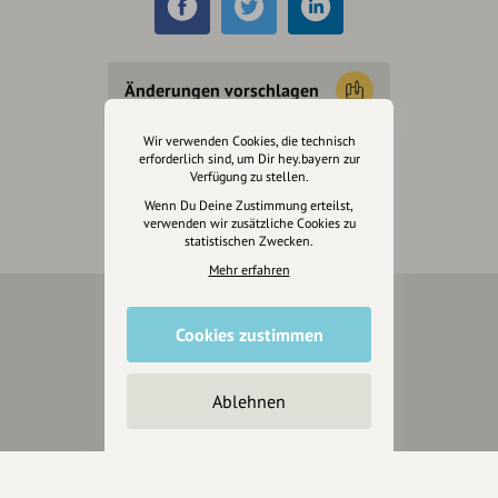
Änderungen vorschlagen
Wir verwenden Cookies, die technisch
Inhaberschaft beantragen
erforderlich sind, um Dir hey.bayern zur
Verfügung zu stellen.
Wenn Du Deine Zustimmung erteilst,
verwenden wir zusätzliche Cookies zu
statistischen Zwecken.
Mehr erfahren
Cookies zustimmen
Über Uns
Über hey.bayern
Ablehnen
Story & Vision
Die Köpfe
Unterstützer