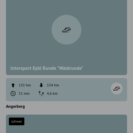
Intersport Eybl Runde "Waldrunde"
155 hm
154 hm
51 min
4,6 km
Angerberg
schwer