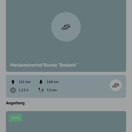
Mariasteinerhof Runde "Embach"
165 hm
168 hm
1:23 h
7,9 km
Angerberg
leicht