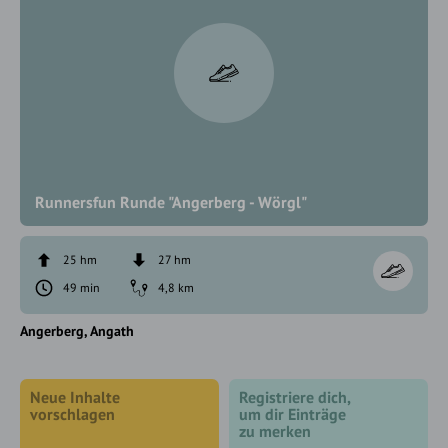
Runnersfun Runde "Angerberg - Wörgl"
25 hm
27 hm
49 min
4,8 km
Angerberg
Angath
Neue Inhalte
Registriere dich,
vorschlagen
um dir Einträge
zu merken