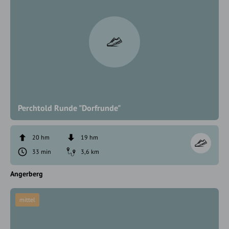
Perchtold Runde "Dorfrunde"
20 hm
19 hm
33 min
3,6 km
Angerberg
mittel