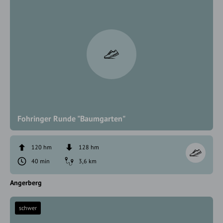
Fohringer Runde "Baumgarten"
120 hm
128 hm
40 min
3,6 km
Angerberg
schwer