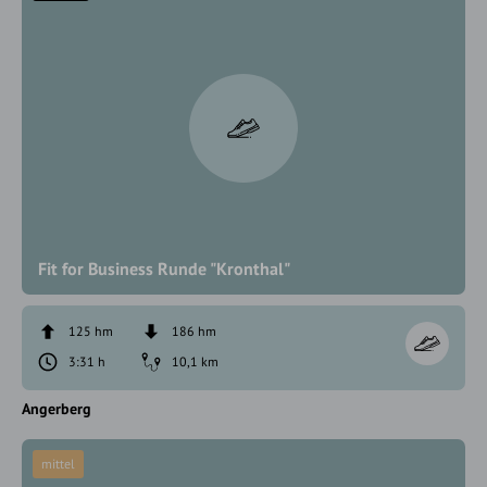
Fit for Business Runde "Kronthal"
125 hm
186 hm
3:31 h
10,1 km
Angerberg
mittel