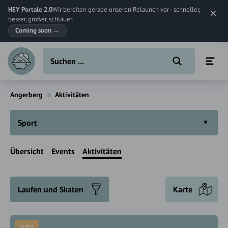
HEY Portale 2.0
Wir bereiten gerade unseren Relaunch vor - schneller,
besser, größer, schlauer.
Coming soon
→
Angerberg
Aktivitäten
Sport
Übersicht
Events
Aktivitäten
Laufen und Skaten
Karte
mittel