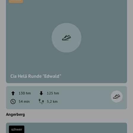
Cia Helä Runde "Edwald"
130 hm
125 hm
54 min
5,2 km
Angerberg
schwer