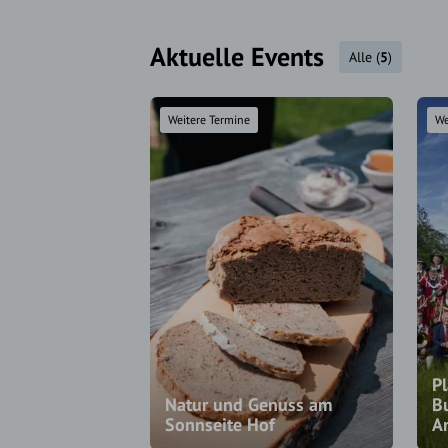
Aktuelle Events
Alle
(
5
)
Weitere Termine
We
Pl
Natur und Genuss am
B
Sonnseite Hof
A