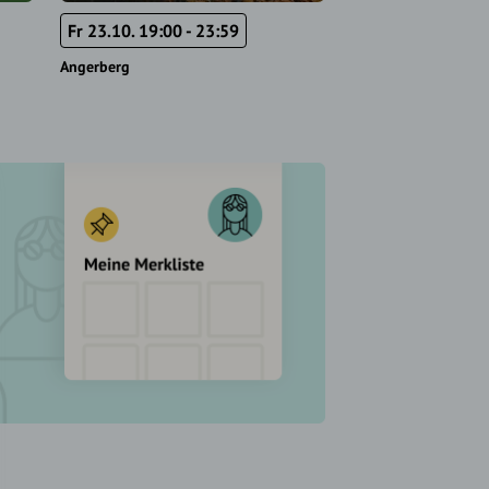
Fr 23.10. 19:00 - 23:59
So 28.3.27 20:00
Angerberg
Angerberg