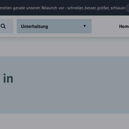
ereiten gerade unseren Relaunch vor - schneller, besser, größer, schlauer.
Unterhaltung
Hom
 in