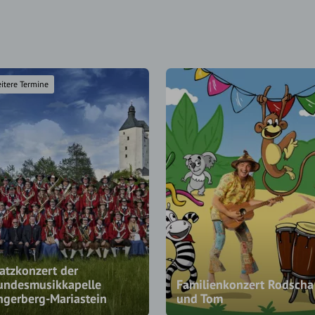
itere Termine
atzkonzert der
undesmusikkapelle
Familienkonzert Rodscha
ngerberg-Mariastein
und Tom