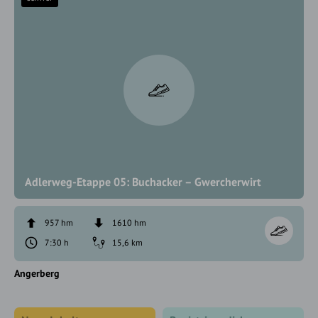
Adlerweg-Etappe 05: Buchacker – Gwercherwirt
957 hm
1610 hm
7:30 h
15,6 km
Angerberg