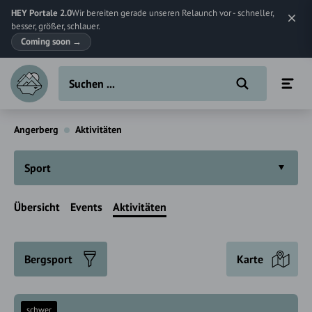
HEY Portale 2.0
Wir bereiten gerade unseren Relaunch vor - schneller,
besser, größer, schlauer.
Coming soon
→
Angerberg
Aktivitäten
Sport
Übersicht
Events
Aktivitäten
Bergsport
Karte
schwer