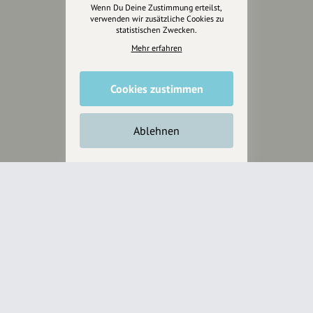
Wenn Du Deine Zustimmung erteilst,
Anakin Design
verwenden wir zusätzliche Cookies zu
statistischen Zwecken.
Mehr erfahren
Unterstütze
unsere Plattform
Cookies zustimmen
hey.bayern ist ein Projekt von
Ablehnen
uns für unsere Region und
für alle, die uns besuchen
wollen.
Inhalte vorschlagen
Jetzt unterstützen
Wir können leider keine
Spendenquittung ausstellen.