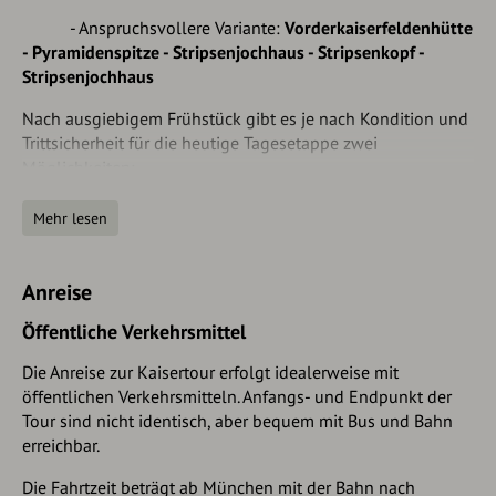
- Anspruchsvollere Variante:
Vorderkaiserfeldenhütte
- Pyramidenspitze - Stripsenjochhaus - Stripsenkopf -
Stripsenjochhaus
Nach ausgiebigem Frühstück gibt es je nach Kondition und
Trittsicherheit für die heutige Tagesetappe zwei
Möglichkeiten:
Einfachere Variante:
Mehr lesen
Kurz unterhalb der Hütte zweigt der Höhenweg 811 in
Richtung Stripsenjoch ab. Dieser verläuft zunächst fast
Anreise
eben, später leicht ansteigend immer unter den
Felsausläufern der Südseite des Zahmen Kaisers entlang.
Öffentliche Verkehrsmittel
Am Fuß der Vorderen Kesselschneid zweigt bei einem
Die Anreise zur Kaisertour erfolgt idealerweise mit
kleinen Geröllfeld links der Steig zur Pyramidenspitze ab.
öffentlichen Verkehrsmitteln. Anfangs- und Endpunkt der
Anspruchsvollere Tour über die Pyramidenspitze:
Tour sind nicht identisch, aber bequem mit Bus und Bahn
erreichbar.
Der Weg führt direkt neben der Hütte bergauf durch lichten
Bergwald Richtung Naunspitze und nach ca. 30 Min. durch
Die Fahrtzeit beträgt ab München mit der Bahn nach