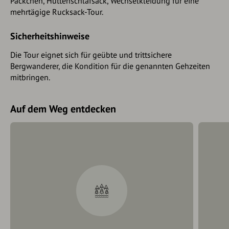
Päckchen, Hüttenschlafsack, Wechselkleidung für eine
Std.
mehrtägige Rucksack-Tour.
Anspruchsvolle Variante: Aufstieg 1200 Hm, Abstieg
Sicherheitshinweise
1000 Hm, 7–8 Std.
Die Tour eignet sich für geübte und trittsichere
Angegeben ist die Gesamtgehzeit ohne größere Pausen
Bergwanderer, die Kondition für die genannten Gehzeiten
mitbringen.
Auf dem Weg entdecken