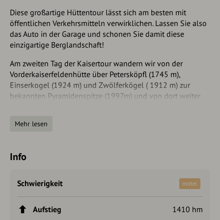
Diese großartige Hüttentour lässt sich am besten mit
öffentlichen Verkehrsmitteln verwirklichen. Lassen Sie also
das Auto in der Garage und schonen Sie damit diese
einzigartige Berglandschaft!
Am zweiten Tag der Kaisertour wandern wir von der
Vorderkaiserfeldenhütte über Petersköpfl (1745 m),
Einserkogel (1924 m) und Zwölferkögel ( 1912 m) zur
bekannten Pyramidenspitze (1997m) und von dort weiter
zum Stripsenjochhaus (1577 m). Wer diese Etappe weniger
lang und anspruchsvoll möchte, kann ohne
Mehr lesen
Gipfelbesteigung direkt zum Stripsenjochhaus wandern.
Dort kann noch in ca. 1 Stunde der Stripsenkopf ( 1807 m) -
der Hüttengipfel- bestiegen werden.
Info
Schwierigkeit
mittel
Aufstieg
1410 hm