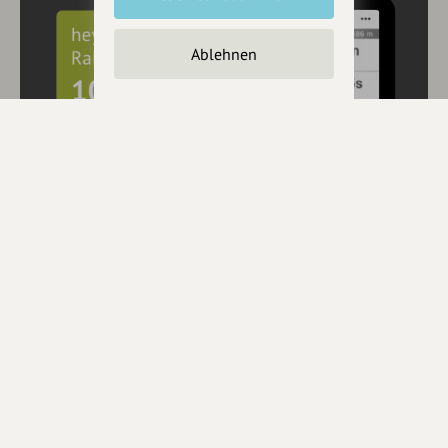
Ablehnen
10€ Rabatt mit hey.bayern auf Outdooractive
Pro und Pro+ sichern
Jetzt
hier
mehr erfahren oder gleich unseren
Voucher Code
nutzen um 10€ Rabatt zu erhalten (gültig bis 31.12.2021):
HEYOA10V
Eintrag teilen