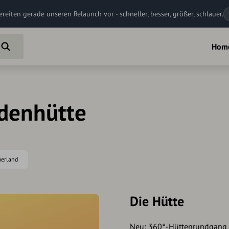
ereiten gerade unseren Relaunch vor - schneller, besser, größer, schlauer.
Hom
ldenhütte
berland
Die Hütte
Neu:
360°-Hüttenrundgang