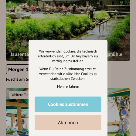
Wir verwenden Cookies, die technisch
Jausentag & Mühlenvorführung in der Rumingmühle
erforderlich sind, um Dir hey.bayern zur
Verfügung zu stellen.
Morgen 14:00 - 18:00
Wenn Du Deine Zustimmung erteilst,
verwenden wir zusätzliche Cookies zu
statistischen Zwecken.
Fuschl am See
Mehr erfahren
Weitere Termine
Cookies zustimmen
Ablehnen