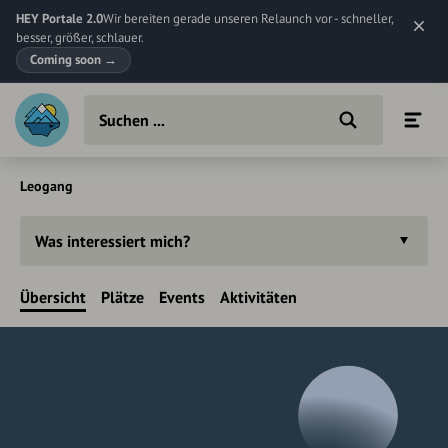
HEY Portale 2.0
Wir bereiten gerade unseren Relaunch vor - schneller,
besser, größer, schlauer.
Coming soon
→
Leogang
Was interessiert mich?
Übersicht
Plätze
Events
Aktivitäten