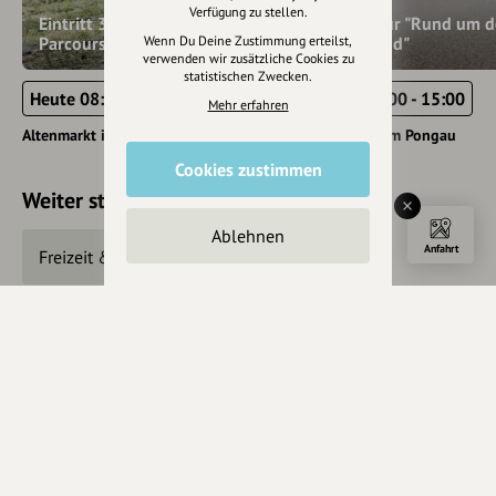
Verfügung zu stellen.
Eintritt 3D-Jagdbogen-
eBike.Tour "Rund um 
Parcours EA
Rossbrand"
Wenn Du Deine Zustimmung erteilst,
verwenden wir zusätzliche Cookies zu
statistischen Zwecken.
Heute 08:00 - 18:30
Heute 10:00 - 15:00
Mehr erfahren
Altenmarkt im Pongau
Altenmarkt im Pongau
Cookies zustimmen
Weiter stöbern
Ablehnen
Anfahrt
Freizeit & Tourismus
Essen & Trinken
Kulinarisches
©
Österreich Werbung
,
Feratel